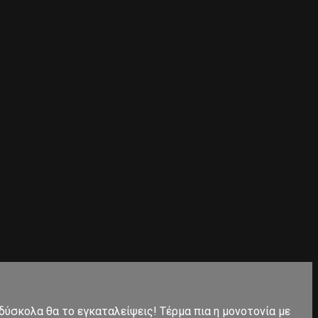
 δύσκολα θα το εγκαταλείψεις! Τέρμα πια η μονοτονία με