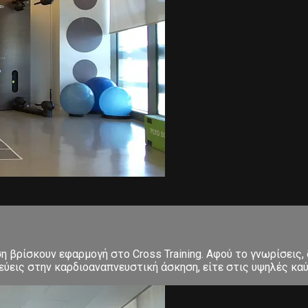
ση βρίσκουν εφαρμογή στο Cross Training. Αφού το γνωρίσεις,
εις στην καρδιοαναπνευστική άσκηση, είτε στις υψηλές καύσε