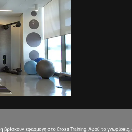
ση βρίσκουν εφαρμογή στο Cross Training. Αφού το γνωρίσεις,