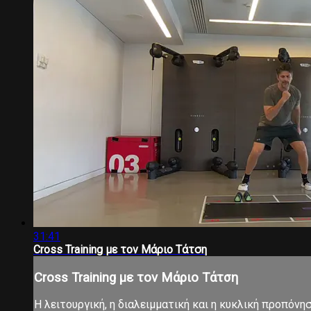
31:41
Cross Training με τον Μάριο Τάτση
Cross Training με τον Μάριο Τάτση
Η λειτουργική, η διαλειμματική και η κυκλική προπόνη