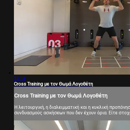
33:19
Cross Training με τον Θωμά Λογοθέτη
Cross Training με τον Θωμά Λογοθέτη
Η λειτουργική, η διαλειμματική και η κυκλική προπόνη
συνδυασμούς ασκήσεων που δεν έχουν όρια. Είτε στοχεύ