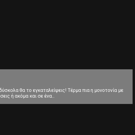
 δύσκολα θα το εγκαταλείψεις! Τέρμα πια η μονοτονία με
ις ή ακόμα και σε ένα...