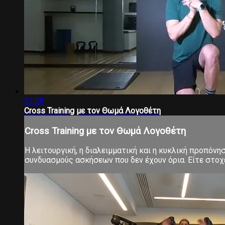
33:28
Cross Training με τον Θωμά Λογοθέτη
Cross Training με τον Θωμά Λογοθέτη
Η λειτουργική, η διαλειμματική και η κυκλική προπόνη
συνδυασμούς ασκήσεων που δεν έχουν όρια. Είτε στοχεύ