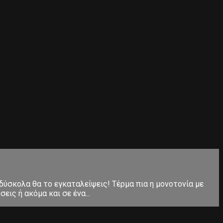
 δύσκολα θα το εγκαταλείψεις! Τέρμα πια η μονοτονία με
ις ή ακόμα και σε ένα...