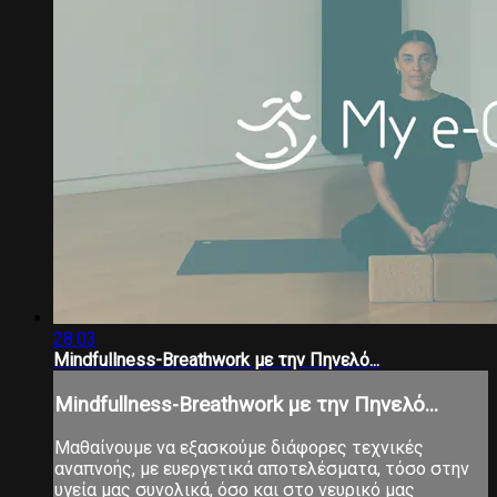
28:03
Mindfullness-Breathwork με την Πηνελό...
Mindfullness-Breathwork με την Πηνελό...
Μαθαίνουμε να εξασκούμε διάφορες τεχνικές
αναπνοής, με ευεργετικά αποτελέσματα, τόσο στην
υγεία μας συνολικά, όσο και στο νευρικό μας