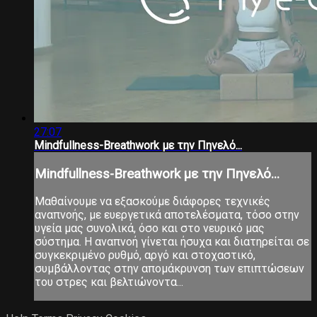
27:07
Mindfullness-Breathwork με την Πηνελό...
Mindfullness-Breathwork με την Πηνελό...
Μαθαίνουμε να εξασκούμε διάφορες τεχνικές
αναπνοής, με ευεργετικά αποτελέσματα, τόσο στην
υγεία μας συνολικά, όσο και στο νευρικό μας
σύστημα. Η αναπνοή γίνεται ήσυχα και διατηρείται σε
συγκεκριμένο ρυθμό, αργό και στοχαστικό,
συμβάλλοντας στην απομάκρυνση των επιπτώσεων
του στρες και βελτιώνοντα...