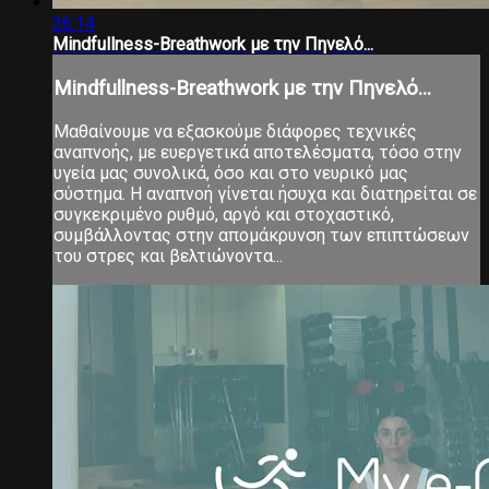
26:14
Mindfullness-Breathwork με την Πηνελό...
Mindfullness-Breathwork με την Πηνελό...
Μαθαίνουμε να εξασκούμε διάφορες τεχνικές
αναπνοής, με ευεργετικά αποτελέσματα, τόσο στην
υγεία μας συνολικά, όσο και στο νευρικό μας
σύστημα. Η αναπνοή γίνεται ήσυχα και διατηρείται σε
συγκεκριμένο ρυθμό, αργό και στοχαστικό,
συμβάλλοντας στην απομάκρυνση των επιπτώσεων
του στρες και βελτιώνοντα...