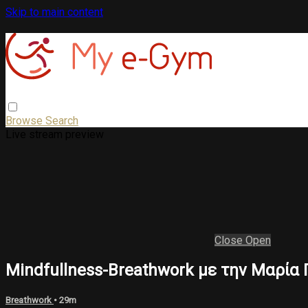
Skip to main content
Browse
Search
Live stream preview
Close
Open
Mindfullness-Breathwork με την Μαρί
Breathwork
• 29m