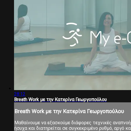
28:12
Breath Work με την Κατερίνα Γεωργοπούλου
Breath Work με την Κατερίνα Γεωργοπούλου
Μαθαίνουμε να εξασκούμε διάφορες τεχνικές αναπνοής,
ήσυχα και διατηρείται σε συγκεκριμένο ρυθμό, αργό 