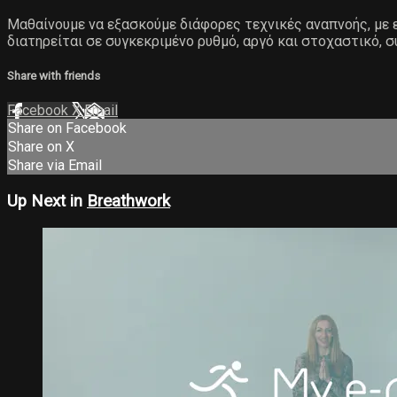
Μαθαίνουμε να εξασκούμε διάφορες τεχνικές αναπνοής, με ε
διατηρείται σε συγκεκριμένο ρυθμό, αργό και στοχαστικό
Share with friends
Facebook
X
Email
Share on Facebook
Share on X
Share via Email
Up Next in
Breathwork