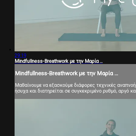
29:19
Mindfullness-Breathwork με την Μαρία ...
Mindfullness-Breathwork με την Μαρία ...
Μαθαίνουμε να εξασκούμε διάφορες τεχνικές αναπνοής,
ήσυχα και διατηρείται σε συγκεκριμένο ρυθμό, αργό 