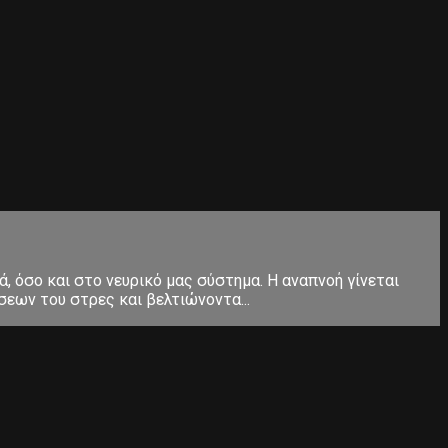
, όσο και στο νευρικό μας σύστημα. Η αναπνοή γίνεται
εων του στρες και βελτιώνοντα...