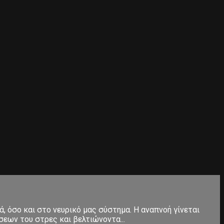
, όσο και στο νευρικό μας σύστημα. Η αναπνοή γίνεται
εων του στρες και βελτιώνοντα...