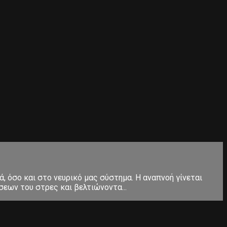
, όσο και στο νευρικό μας σύστημα. Η αναπνοή γίνεται
εων του στρες και βελτιώνοντα...