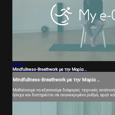
23:08
Mindfullness-Breathwork με την Μαρία ...
Mindfullness-Breathwork με την Μαρία ...
Μαθαίνουμε να εξασκούμε διάφορες τεχνικές αναπνοής,
ήσυχα και διατηρείται σε συγκεκριμένο ρυθμό, αργό 