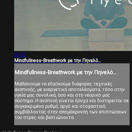
26:12
Mindfullness-Breathwork με την Πηνελό...
Mindfullness-Breathwork με την Πηνελό...
Μαθαίνουμε να εξασκούμε διάφορες τεχνικές
αναπνοής, με ευεργετικά αποτελέσματα, τόσο στην
υγεία μας συνολικά, όσο και στο νευρικό μας
σύστημα. Η αναπνοή γίνεται ήσυχα και διατηρείται σε
συγκεκριμένο ρυθμό, αργό και στοχαστικό,
συμβάλλοντας στην απομάκρυνση των επιπτώσεων
του στρες και βελτιώνοντα...