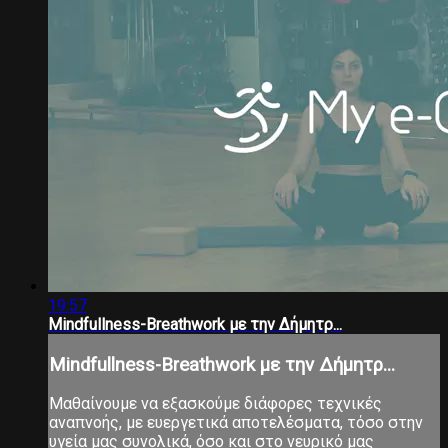
19:57
Mindfullness-Breathwork με την Δήμητρ...
Mindfullness-Breathwork με την Δήμητρ...
Μαθαίνουμε να εξασκούμε διάφορες τεχνικές
αναπνοής, με ευεργετικά αποτελέσματα, τόσο στην
υγεία μας συνολικά, όσο και στο νευρικό μας