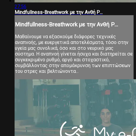
27:56
Mindfullness-Breathwork με την Ανθή Ρ...
Mindfullness-Breathwork με την Ανθή Ρ...
Μαθαίνουμε να εξασκούμε διάφορες τεχνικές
αναπνοής, με ευεργετικά αποτελέσματα, τόσο στην
υγεία μας συνολικά, όσο και στο νευρικό μας
σύστημα. Η αναπνοή γίνεται ήσυχα και διατηρείται σε
συγκεκριμένο ρυθμό, αργό και στοχαστικό,
συμβάλλοντας στην απομάκρυνση των επιπτώσεων
του στρες και βελτιώνοντα...