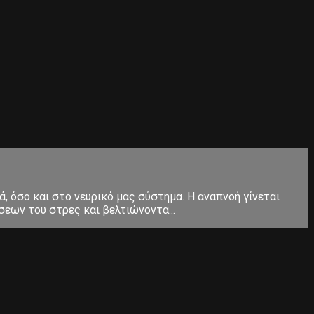
, όσο και στο νευρικό μας σύστημα. Η αναπνοή γίνεται
εων του στρες και βελτιώνοντα...