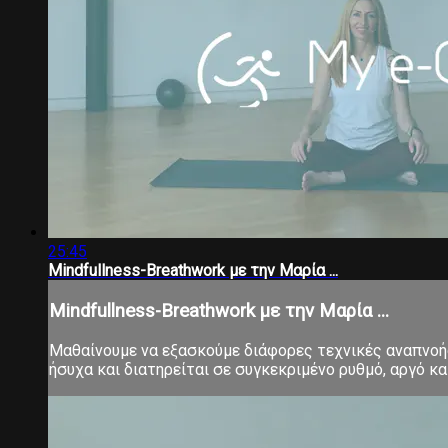
25:45
Mindfullness-Breathwork με την Μαρία ...
Mindfullness-Breathwork με την Μαρία ...
Μαθαίνουμε να εξασκούμε διάφορες τεχνικές αναπνοής,
ήσυχα και διατηρείται σε συγκεκριμένο ρυθμό, αργό 