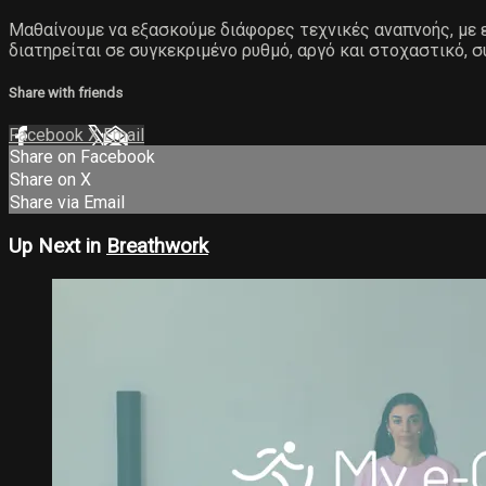
Μαθαίνουμε να εξασκούμε διάφορες τεχνικές αναπνοής, με ε
διατηρείται σε συγκεκριμένο ρυθμό, αργό και στοχαστικό
Share with friends
Facebook
X
Email
Share on Facebook
Share on X
Share via Email
Up Next in
Breathwork