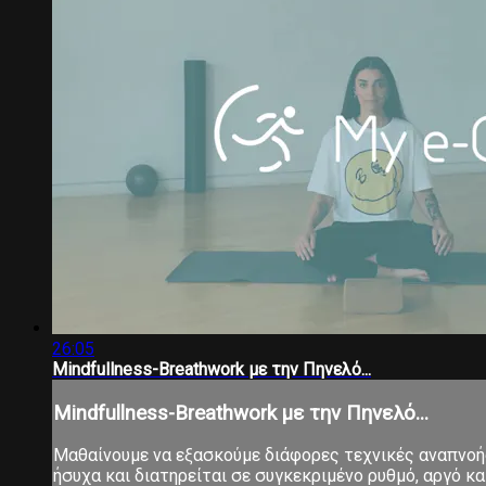
26:05
Mindfullness-Breathwork με την Πηνελό...
Mindfullness-Breathwork με την Πηνελό...
Μαθαίνουμε να εξασκούμε διάφορες τεχνικές αναπνοής,
ήσυχα και διατηρείται σε συγκεκριμένο ρυθμό, αργό 