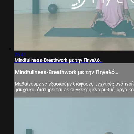
25:41
Mindfullness-Breathwork με την Πηνελό...
Mindfullness-Breathwork με την Πηνελό...
Μαθαίνουμε να εξασκούμε διάφορες τεχνικές αναπνοής,
ήσυχα και διατηρείται σε συγκεκριμένο ρυθμό, αργό 