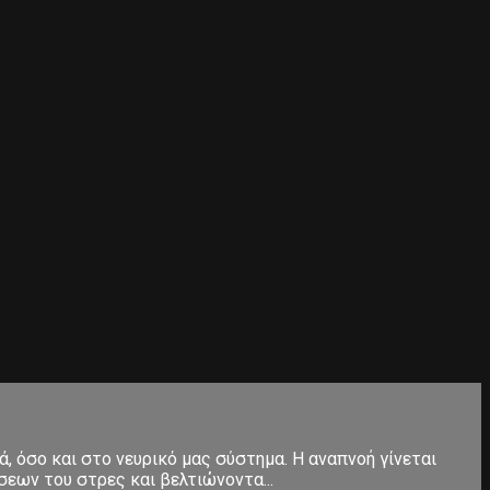
, όσο και στο νευρικό μας σύστημα. Η αναπνοή γίνεται
εων του στρες και βελτιώνοντα...