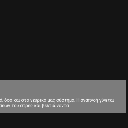
, όσο και στο νευρικό μας σύστημα. Η αναπνοή γίνεται
εων του στρες και βελτιώνοντα...