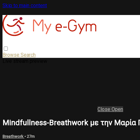
Skip to main content
Browse
Search
Live stream preview
Close
Open
Mindfullness-Breathwork με την Μαρί
Breathwork
• 27m