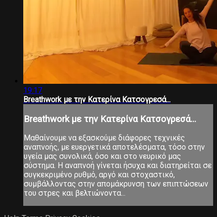
19:17
Breathwork με την Κατερίνα Κατσογρεσά...
Breathwork με την Κατερίνα Κατσογρεσά...
Μαθαίνουμε να εξασκούμε διάφορες τεχνικές
αναπνοής, με ευεργετικά αποτελέσματα, τόσο στην
υγεία μας συνολικά, όσο και στο νευρικό μας
σύστημα. Η αναπνοή γίνεται ήσυχα και διατηρείται σε
συγκεκριμένο ρυθμό, αργό και στοχαστικό,
συμβάλλοντας στην απομάκρυνση των επιπτώσεων
του στρες και βελτιώνοντα...