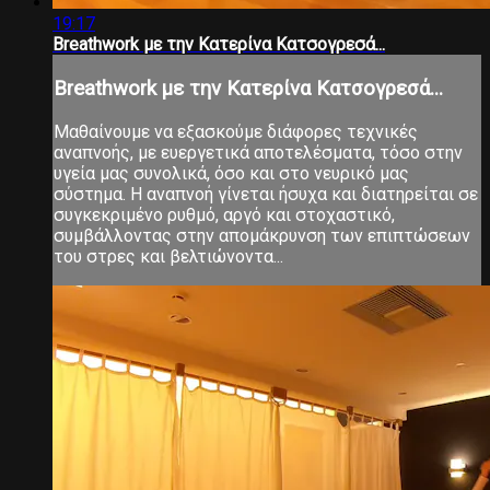
19:17
Breathwork με την Κατερίνα Κατσογρεσά...
Breathwork με την Κατερίνα Κατσογρεσά...
Μαθαίνουμε να εξασκούμε διάφορες τεχνικές
αναπνοής, με ευεργετικά αποτελέσματα, τόσο στην
υγεία μας συνολικά, όσο και στο νευρικό μας
σύστημα. Η αναπνοή γίνεται ήσυχα και διατηρείται σε
συγκεκριμένο ρυθμό, αργό και στοχαστικό,
συμβάλλοντας στην απομάκρυνση των επιπτώσεων
του στρες και βελτιώνοντα...