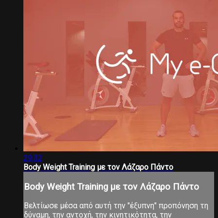
29:32
Βody Weight Training με τον Λάζαρο Πάντο
Βody Weight Training με τον Λάζαρο Πάντο
Βελτίωσε μέσα από αυτή την "έξυπνη" προπόνηση τη
δύναμη, την αντοχή, την κινητικότητα, την