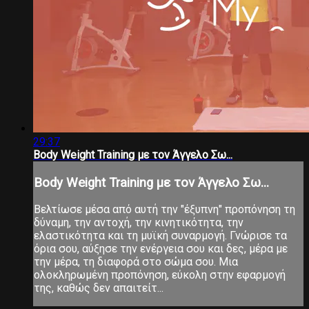
29:37
Body Weight Training με τον Άγγελο Σω...
Body Weight Training με τον Άγγελο Σω...
Βελτίωσε μέσα από αυτή την "έξυπνη" προπόνηση τη
δύναμη, την αντοχή, την κινητικότητα, την
ελαστικότητα και τη μυϊκή συναρμογή. Γνώρισε τα
όρια σου, αύξησε την ενέργεια σου και δες, μέρα με
την μέρα, τη διαφορά στο σώμα σου. Μια
ολοκληρωμένη προπόνηση, εύκολη στην εφαρμογή
της, καθώς δεν απαιτείτ...