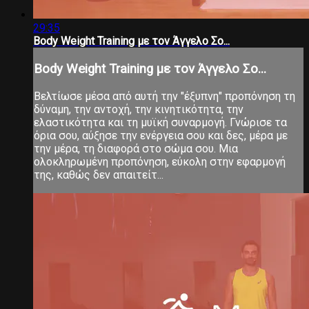
29:35
Body Weight Training με τον Άγγελο Σο...
Body Weight Training με τον Άγγελο Σο...
Βελτίωσε μέσα από αυτή την "έξυπνη" προπόνηση τη
δύναμη, την αντοχή, την κινητικότητα, την
ελαστικότητα και τη μυϊκή συναρμογή. Γνώρισε τα
όρια σου, αύξησε την ενέργεια σου και δες, μέρα με
την μέρα, τη διαφορά στο σώμα σου. Μια
ολοκληρωμένη προπόνηση, εύκολη στην εφαρμογή
της, καθώς δεν απαιτείτ...