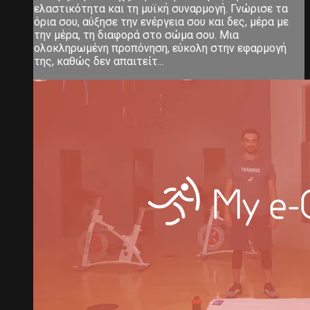
ελαστικότητα και τη μυϊκή συναρμογή. Γνώρισε τα
όρια σου, αύξησε την ενέργεια σου και δες, μέρα με
την μέρα, τη διαφορά στο σώμα σου. Μια
ολοκληρωμένη προπόνηση, εύκολη στην εφαρμογή
της, καθώς δεν απαιτείτ...