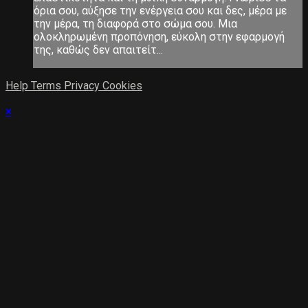
όρια σου, αύξησε την ενέργεια σου και δες, μέρα με
την μέρα, τη διαφορά στο σώμα σου. Μια
ολοκληρωμένη προπόνηση, εύκολη στην εφαρμογή
της, καθώς δεν απαιτείτ...
Help
Terms
Privacy
Cookies
×