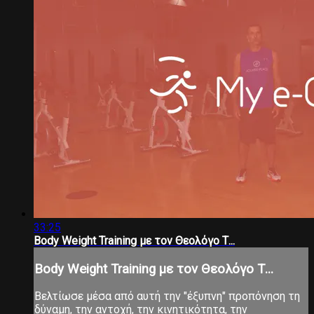
33:25
Body Weight Training με τον Θεολόγο Τ...
Body Weight Training με τον Θεολόγο Τ...
Βελτίωσε μέσα από αυτή την "έξυπνη" προπόνηση τη
δύναμη, την αντοχή, την κινητικότητα, την