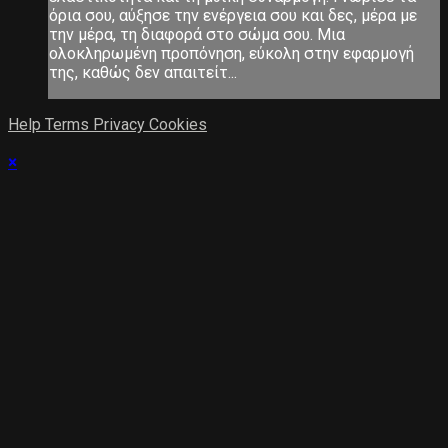
όρια σου, αύξησε την ενέργεια σου και δες, μέρα με
την μέρα, τη διαφορά στο σώμα σου. Μια
ολοκληρωμένη προπόνηση, εύκολη στην εφαρμογή
της, καθώς δεν απαιτείτ...
Help
Terms
Privacy
Cookies
×