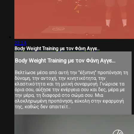
23:24
Body Weight Training με τον Φάνη Αγγε...
Body Weight Training με τον Φάνη Αγγε...
Βελτίωσε μέσα από αυτή την "έξυπνη" προπόνηση τη
δύναμη, την αντοχή, την κινητικότητα, την
ελαστικότητα και τη μυϊκή συναρμογή. Γνώρισε τα
όρια σου, αύξησε την ενέργεια σου και δες, μέρα με
την μέρα, τη διαφορά στο σώμα σου. Μια
ολοκληρωμένη προπόνηση, εύκολη στην εφαρμογή
της, καθώς δεν απαιτείτ...