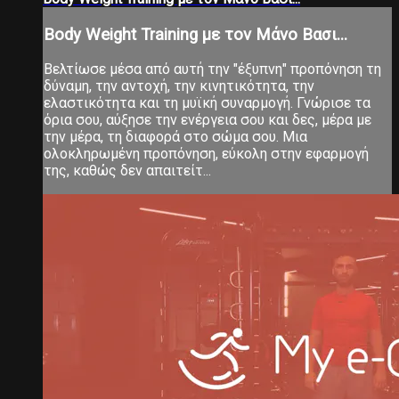
Body Weight Training με τον Μάνο Βασι...
Βελτίωσε μέσα από αυτή την "έξυπνη" προπόνηση τη
δύναμη, την αντοχή, την κινητικότητα, την
ελαστικότητα και τη μυϊκή συναρμογή. Γνώρισε τα
όρια σου, αύξησε την ενέργεια σου και δες, μέρα με
την μέρα, τη διαφορά στο σώμα σου. Μια
ολοκληρωμένη προπόνηση, εύκολη στην εφαρμογή
της, καθώς δεν απαιτείτ...