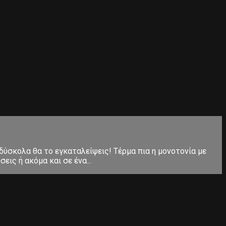
 δύσκολα θα το εγκαταλείψεις! Τέρμα πια η μονοτονία με
ις ή ακόμα και σε ένα...