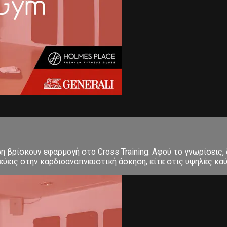
ση βρίσκουν εφαρμογή στο Cross Training. Αφού το γνωρίσεις,
εις στην καρδιοαναπνευστική άσκηση, είτε στις υψηλές καύσε