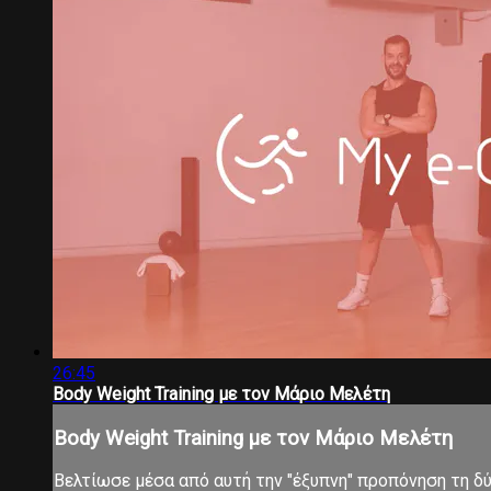
26:45
Body Weight Training με τον Μάριο Μελέτη
Body Weight Training με τον Μάριο Μελέτη
Βελτίωσε μέσα από αυτή την "έξυπνη" προπόνηση τη δύν