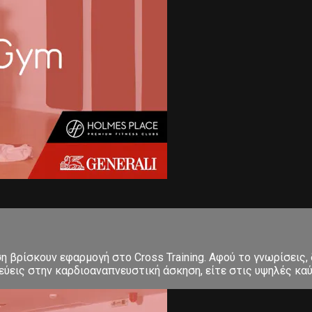
ση βρίσκουν εφαρμογή στο Cross Training. Αφού το γνωρίσεις,
εις στην καρδιοαναπνευστική άσκηση, είτε στις υψηλές καύσε