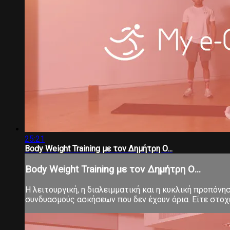
25:21
Body Weight Training με τον Δημήτρη Ο...
Body Weight Training με τον Δημήτρη Ο...
Η λειτουργική, η διαλειμματική και η κυκλική προπόνη
συνδυασμούς ασκήσεων που δεν έχουν όρια. Είτε στοχεύ