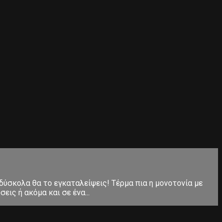
 δύσκολα θα το εγκαταλείψεις! Τέρμα πια η μονοτονία με
ις ή ακόμα και σε ένα...