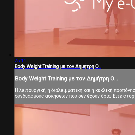
25:11
Body Weight Training με τον Δημήτρη Ο...
Body Weight Training με τον Δημήτρη Ο...
Η λειτουργική, η διαλειμματική και η κυκλική προπόνη
συνδυασμούς ασκήσεων που δεν έχουν όρια. Είτε στοχεύ