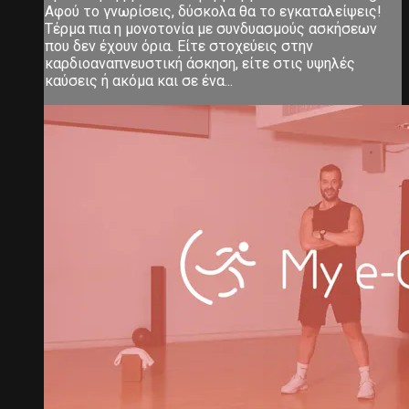
Αφού το γνωρίσεις, δύσκολα θα το εγκαταλείψεις!
Τέρμα πια η μονοτονία με συνδυασμούς ασκήσεων
που δεν έχουν όρια. Είτε στοχεύεις στην
καρδιοαναπνευστική άσκηση, είτε στις υψηλές
καύσεις ή ακόμα και σε ένα...