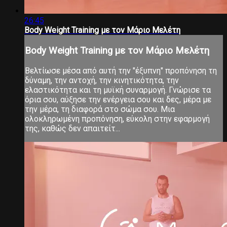
26:45
Body Weight Training με τον Μάριο Μελέτη
Body Weight Training με τον Μάριο Μελέτη
Βελτίωσε μέσα από αυτή την "έξυπνη" προπόνηση τη
δύναμη, την αντοχή, την κινητικότητα, την
ελαστικότητα και τη μυϊκή συναρμογή. Γνώρισε τα
όρια σου, αύξησε την ενέργεια σου και δες, μέρα με
την μέρα, τη διαφορά στο σώμα σου. Μια
ολοκληρωμένη προπόνηση, εύκολη στην εφαρμογή
της, καθώς δεν απαιτείτ...