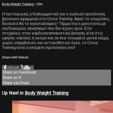
Body Weight Training
• 25m
Η λειτουργική, η διαλειμματική και η κυκλική προπόνηση
βρίσκουν εφαρμογή στο Cross Training. Αφού το γνωρίσεις,
δύσκολα θα το εγκαταλείψεις! Τέρμα πια η μονοτονία με
συνδυασμούς ασκήσεων που δεν έχουν όρια. Είτε
στοχεύεις στην καρδιοαναπνευστική άσκηση, είτε στις
υψηλές καύσεις ή ακόμα και σε ένα τονωμένο μυϊκά σώμα,
χωρίς υπερβολικό και αντιαισθητικό όγκο, το Cross
Training είναι η επόμενη προπόνηση σου!
Share with friends
Facebook
X
Email
Share on Facebook
Share on X
Share via Email
Up Next in
Body Weight Training