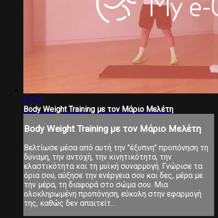
27:14
Body Weight Training με τον Μάριο Μελέτη
Body Weight Training με τον Μάριο Μελέτη
Βελτίωσε μέσα από αυτή την "έξυπνη" προπόνηση τη
δύναμη, την αντοχή, την κινητικότητα, την
ελαστικότητα και τη μυϊκή συναρμογή. Γνώρισε τα
όρια σου, αύξησε την ενέργεια σου και δες, μέρα με
την μέρα, τη διαφορά στο σώμα σου. Μια
ολοκληρωμένη προπόνηση, εύκολη στην εφαρμογή
της, καθώς δεν απαιτείτ...