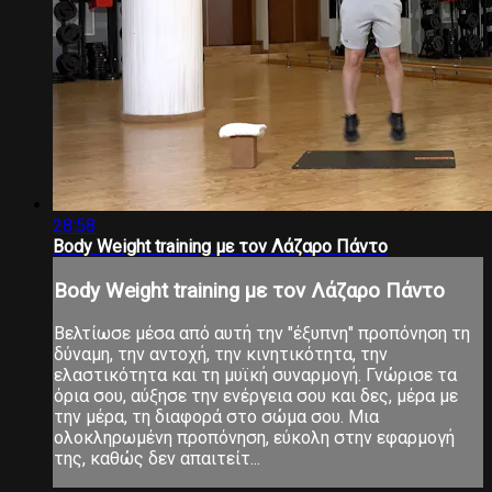
28:58
Body Weight training με τον Λάζαρο Πάντο
Body Weight training με τον Λάζαρο Πάντο
Βελτίωσε μέσα από αυτή την "έξυπνη" προπόνηση τη
δύναμη, την αντοχή, την κινητικότητα, την
ελαστικότητα και τη μυϊκή συναρμογή. Γνώρισε τα
όρια σου, αύξησε την ενέργεια σου και δες, μέρα με
την μέρα, τη διαφορά στο σώμα σου. Μια
ολοκληρωμένη προπόνηση, εύκολη στην εφαρμογή
της, καθώς δεν απαιτείτ...