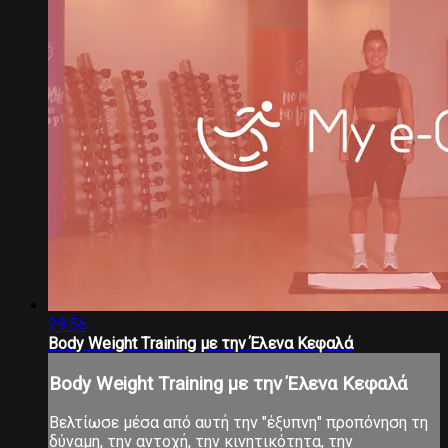
29:56
Body Weight Τraining με την Έλενα Κεφαλά
Body Weight Τraining με την Έλενα Κεφαλά
Βελτίωσε μέσα από αυτή την "έξυπνη" προπόνηση τη
δύναμη, την αντοχή, την κινητικότητα, την