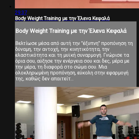
29:37
Body Weight Τraining με την Έλενα Κεφαλά
Body Weight Τraining με την Έλενα Κεφαλά
Βελτίωσε μέσα από αυτή την "έξυπνη" προπόνηση τη
δύναμη, την αντοχή, την κινητικότητα, την
ελαστικότητα και τη μυϊκή συναρμογή. Γνώρισε τα
όρια σου, αύξησε την ενέργεια σου και δες, μέρα με
την μέρα, τη διαφορά στο σώμα σου. Μια
ολοκληρωμένη προπόνηση, εύκολη στην εφαρμογή
της, καθώς δεν απαιτείτ...