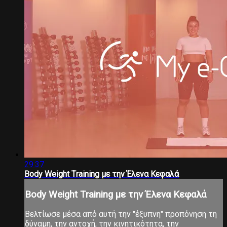
29:37
Body Weight Τraining με την Έλενα Κεφαλά
Body Weight Τraining με την Έλενα Κεφαλά
Βελτίωσε μέσα από αυτή την "έξυπνη" προπόνηση τη
δύναμη, την αντοχή, την κινητικότητα, την