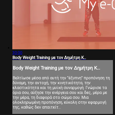
30:00
Body Weight Training με τον Δημήτρη Κ...
Body Weight Training με τον Δημήτρη Κ...
Βελτίωσε μέσα από αυτή την "έξυπνη" προπόνηση τη
δύναμη, την αντοχή, την κινητικότητα, την
ελαστικότητα και τη μυϊκή συναρμογή. Γνώρισε τα
όρια σου, αύξησε την ενέργεια σου και δες, μέρα με
την μέρα, τη διαφορά στο σώμα σου. Μια
ολοκληρωμένη προπόνηση, εύκολη στην εφαρμογή
της, καθώς δεν απαιτείτ...