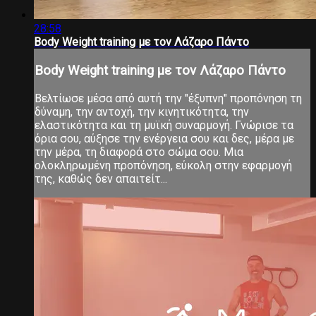
28:58
Body Weight training με τον Λάζαρο Πάντο
Body Weight training με τον Λάζαρο Πάντο
Βελτίωσε μέσα από αυτή την "έξυπνη" προπόνηση τη
δύναμη, την αντοχή, την κινητικότητα, την
ελαστικότητα και τη μυϊκή συναρμογή. Γνώρισε τα
όρια σου, αύξησε την ενέργεια σου και δες, μέρα με
την μέρα, τη διαφορά στο σώμα σου. Μια
ολοκληρωμένη προπόνηση, εύκολη στην εφαρμογή
της, καθώς δεν απαιτείτ...