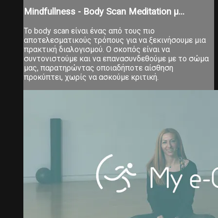
Mindfullness - Body Scan Meditation μ...
Το body scan είναι ένας από τους πιο
αποτελεσματικούς τρόπους για να ξεκινήσουμε μια
πρακτική διαλογισμού. Ο σκοπός είναι να
συντονιστούμε και να επανασυνδεθούμε με το σώμα
μας, παρατηρώντας οποιαδήποτε αίσθηση
προκύπτει, χωρίς να ασκούμε κριτική.