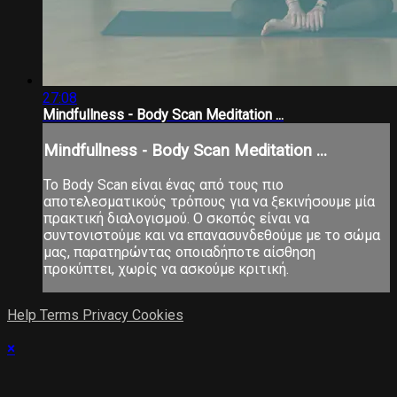
27:08
Μindfullness - Body Scan Meditation ...
Μindfullness - Body Scan Meditation ...
Το Body Scan είναι ένας από τους πιο
αποτελεσματικούς τρόπους για να ξεκινήσουμε μία
πρακτική διαλογισμού. Ο σκοπός είναι να
συντονιστούμε και να επανασυνδεθούμε με το σώμα
μας, παρατηρώντας οποιαδήποτε αίσθηση
προκύπτει, χωρίς να ασκούμε κριτική.
Help
Terms
Privacy
Cookies
×