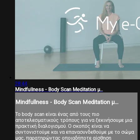
28:44
Mindfullness - Body Scan Meditation μ...
Mindfullness - Body Scan Meditation μ...
Το body scan είναι ένας από τους πιο
αποτελεσματικούς τρόπους για να ξεκινήσουμε μια
πρακτική διαλογισμού. Ο σκοπός είναι να
συντονιστούμε και να επανασυνδεθούμε με το σώμα
μας, παρατηρώντας οποιαδήποτε αίσθηση