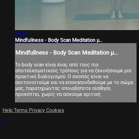
28:44
Mindfullness - Body Scan Meditation μ...
Mindfullness - Body Scan Meditation μ...
Το body scan είναι ένας από τους πιο
αποτελεσματικούς τρόπους για να ξεκινήσουμε μια
πρακτική διαλογισμού. Ο σκοπός είναι να
συντονιστούμε και να επανασυνδεθούμε με το σώμα
μας, παρατηρώντας οποιαδήποτε αίσθηση
προκύπτει, χωρίς να ασκούμε κριτική.
Help
Terms
Privacy
Cookies
×