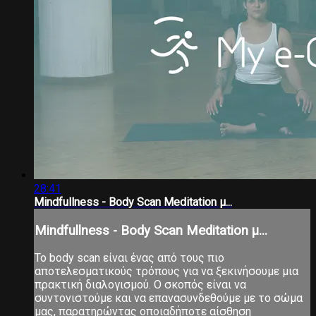
28:41
Mindfullness - Body Scan Meditation μ...
Mindfullness - Body Scan Meditation μ...
Το body scan είναι ένας από τους πιο
αποτελεσματικούς τρόπους για να ξεκινήσουμε μια
πρακτική διαλογισμού. Ο σκοπός είναι να
συντονιστούμε και να επανασυνδεθούμε με το σώμα
μας, παρατηρώντας οποιαδήποτε αίσθηση