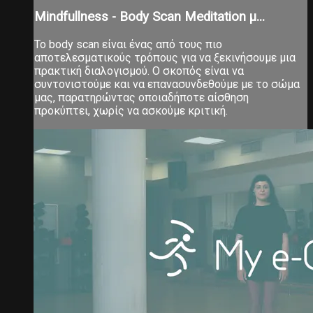
Mindfullness - Body Scan Meditation μ...
Το body scan είναι ένας από τους πιο
αποτελεσματικούς τρόπους για να ξεκινήσουμε μια
πρακτική διαλογισμού. Ο σκοπός είναι να
συντονιστούμε και να επανασυνδεθούμε με το σώμα
μας, παρατηρώντας οποιαδήποτε αίσθηση
προκύπτει, χωρίς να ασκούμε κριτική.