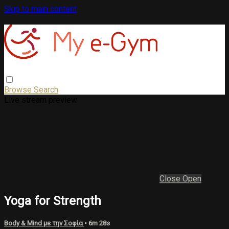
Skip to main content
Browse
Search
Live stream preview
Close
Open
Yoga for Strength
Body & Mind με την Σοφία
• 6m 28s