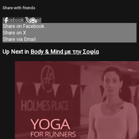
Share with friends
Facebook
X
Email
Share on Facebook
Share on X
Share via Email
Up Next in
Body & Mind με την Σοφία