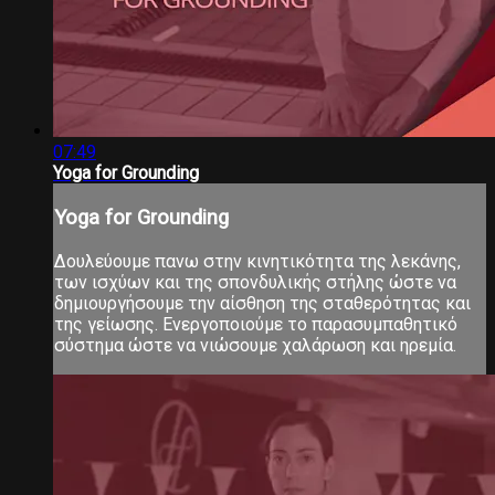
07:49
Yoga for Grounding
Yoga for Grounding
Δουλεύουμε πανω στην κινητικότητα της λεκάνης,
των ισχύων και της σπονδυλικής στήλης ώστε να
δημιουργήσουμε την αίσθηση της σταθερότητας και
της γείωσης. Ενεργοποιούμε το παρασυμπαθητικό
σύστημα ώστε να νιώσουμε χαλάρωση και ηρεμία.