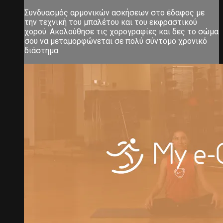
Συνδυασμός αρμονικών ασκήσεων στο έδαφος με
την τεχνική του μπαλέτου και του εκφραστικού
χορού. Ακολούθησε τις χορογραφίες και δες το σώμα
σου να μεταμορφώνεται σε πολύ σύντομο χρονικό
διάστημα.