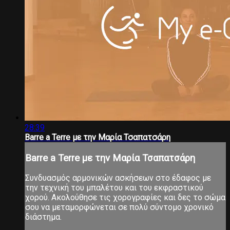
28:39
Barre a Terre με την Μαρία Τσαπατσάρη
Barre a Terre με την Μαρία Τσαπατσάρη
Συνδυασμός αρμονικών ασκήσεων στο έδαφος με
την τεχνική του μπαλέτου και του εκφραστικού
χορού. Ακολούθησε τις χορογραφίες και δες το σώμα
σου να μεταμορφώνεται σε πολύ σύντομο χρονικό
διάστημα.