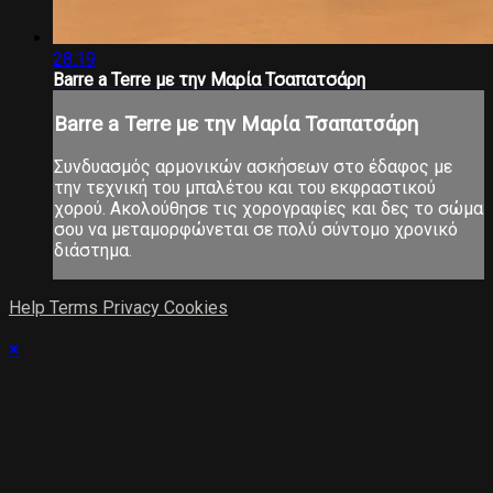
28:19
Barre a Terre με την Μαρία Τσαπατσάρη
Barre a Terre με την Μαρία Τσαπατσάρη
Συνδυασμός αρμονικών ασκήσεων στο έδαφος με
την τεχνική του μπαλέτου και του εκφραστικού
χορού. Ακολούθησε τις χορογραφίες και δες το σώμα
σου να μεταμορφώνεται σε πολύ σύντομο χρονικό
διάστημα.
Help
Terms
Privacy
Cookies
×