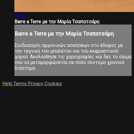
29:31
Barre a Terre με την Μαρία Τσαπατσάρη
Barre a Terre με την Μαρία Τσαπατσάρη
Συνδυασμός αρμονικών ασκήσεων στο έδαφος με
την τεχνική του μπαλέτου και του εκφραστικού
χορού. Ακολούθησε τις χορογραφίες και δες το σώμα
σου να μεταμορφώνεται σε πολύ σύντομο χρονικό
διάστημα.
Help
Terms
Privacy
Cookies
×