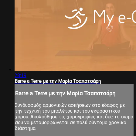
28:19
Barre a Terre με την Μαρία Τσαπατσάρη
Barre a Terre με την Μαρία Τσαπατσάρη
Συνδυασμός αρμονικών ασκήσεων στο έδαφος με
την τεχνική του μπαλέτου και του εκφραστικού
χορού. Ακολούθησε τις χορογραφίες και δες το σώμα
σου να μεταμορφώνεται σε πολύ σύντομο χρονικό
διάστημα.