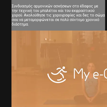
Συνδυασμός αρμονικών ασκήσεων στο έδαφος με
την τεχνική του μπαλέτου και του εκφραστικού
χορού. Ακολούθησε τις χορογραφίες και δες το σώμα
σου να μεταμορφώνεται σε πολύ σύντομο χρονικό
διάστημα.