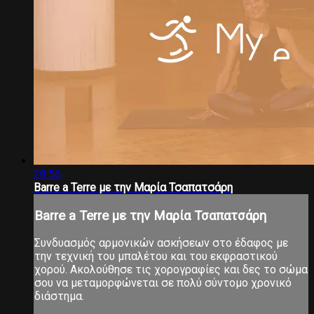
28:56
Barre a Terre με την Μαρία Τσαπατσάρη
Barre a Terre με την Μαρία Τσαπατσάρη
Συνδυασμός αρμονικών ασκήσεων στο έδαφος με
την τεχνική του μπαλέτου και του εκφραστικού
χορού. Ακολούθησε τις χορογραφίες και δες το σώμα
σου να μεταμορφώνεται σε πολύ σύντομο χρονικό
διάστημα.