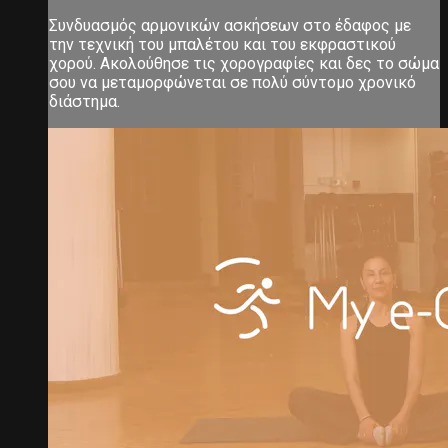
Συνδυασμός αρμονικών ασκήσεων στο έδαφος με
την τεχνική του μπαλέτου και του εκφραστικού
χορού. Ακολούθησε τις χορογραφίες και δες το σώμα
σου να μεταμορφώνεται σε πολύ σύντομο χρονικό
διάστημα.