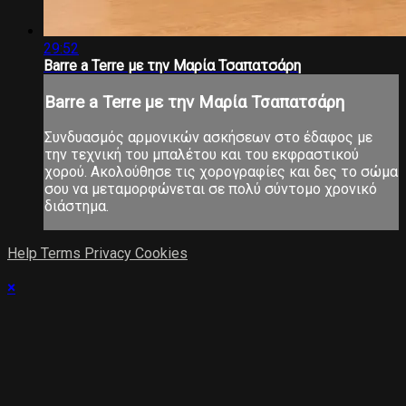
29:52
Barre a Terre με την Μαρία Τσαπατσάρη
Barre a Terre με την Μαρία Τσαπατσάρη
Συνδυασμός αρμονικών ασκήσεων στο έδαφος με
την τεχνική του μπαλέτου και του εκφραστικού
χορού. Ακολούθησε τις χορογραφίες και δες το σώμα
σου να μεταμορφώνεται σε πολύ σύντομο χρονικό
διάστημα.
Help
Terms
Privacy
Cookies
×