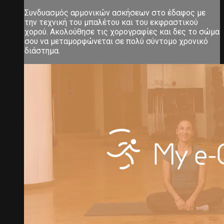
Συνδυασμός αρμονικών ασκήσεων στο έδαφος με
την τεχνική του μπαλέτου και του εκφραστικού
χορού. Ακολούθησε τις χορογραφίες και δες το σώμα
σου να μεταμορφώνεται σε πολύ σύντομο χρονικό
διάστημα.