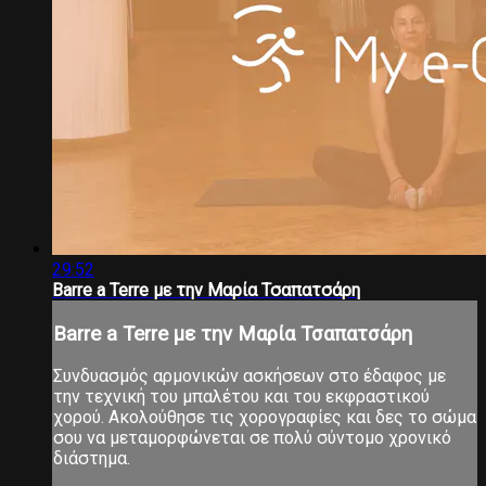
29:52
Barre a Terre με την Μαρία Τσαπατσάρη
Barre a Terre με την Μαρία Τσαπατσάρη
Συνδυασμός αρμονικών ασκήσεων στο έδαφος με
την τεχνική του μπαλέτου και του εκφραστικού
χορού. Ακολούθησε τις χορογραφίες και δες το σώμα
σου να μεταμορφώνεται σε πολύ σύντομο χρονικό
διάστημα.