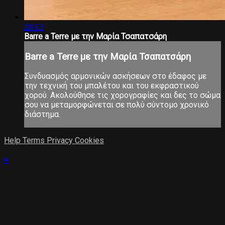
28:33
Barre a Terre με την Μαρία Τσαπατσάρη
Barre a Terre με την Μαρία Τσαπατσάρη
Συνδυασμός αρμονικών ασκήσεων στο έδαφος με
την τεχνική του μπαλέτου και του εκφραστικού
χορού. Ακολούθησε τις χορογραφίες και δες το σώμα
σου να μεταμορφώνεται σε πολύ σύντομο χρονικό
διάστημα.
Help
Terms
Privacy
Cookies
×