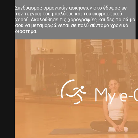
Συνδυασμός αρμονικών ασκήσεων στο έδαφος με
την τεχνική του μπαλέτου και του εκφραστικού
χορού. Ακολούθησε τις χορογραφίες και δες το σώμα
σου να μεταμορφώνεται σε πολύ σύντομο χρονικό
διάστημα.