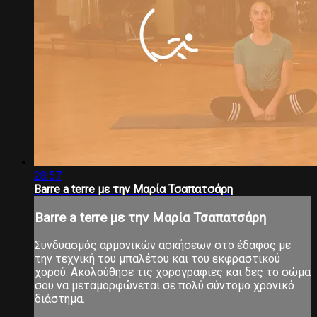
28:57
Barre a terre με την Μαρία Τσαπατσάρη
Barre a terre με την Μαρία Τσαπατσάρη
Συνδυασμός αρμονικών ασκήσεων στο έδαφος με
την τεχνική του μπαλέτου και του εκφραστικού
χορού. Ακολούθησε τις χορογραφίες και δες το σώμα
σου να μεταμορφώνεται σε πολύ σύντομο χρονικό
διάστημα.