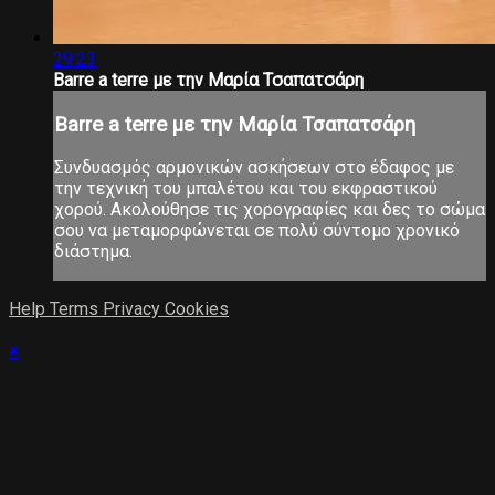
29:23
Barre a terre με την Μαρία Τσαπατσάρη
Barre a terre με την Μαρία Τσαπατσάρη
Συνδυασμός αρμονικών ασκήσεων στο έδαφος με
την τεχνική του μπαλέτου και του εκφραστικού
χορού. Ακολούθησε τις χορογραφίες και δες το σώμα
σου να μεταμορφώνεται σε πολύ σύντομο χρονικό
διάστημα.
Help
Terms
Privacy
Cookies
×