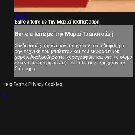
30:40
Barre a terre με την Μαρία Τσαπατσάρη
Barre a terre με την Μαρία Τσαπατσάρη
Συνδυασμός αρμονικών ασκήσεων στο έδαφος με
την τεχνική του μπαλέτου και του εκφραστικού
χορού. Ακολούθησε τις χορογραφίες και δες το σώμα
σου να μεταμορφώνεται σε πολύ σύντομο χρονικό
διάστημα.
Help
Terms
Privacy
Cookies
×