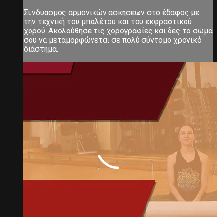
Συνδυασμός αρμονικών ασκήσεων στο έδαφος με
την τεχνική του μπαλέτου και του εκφραστικού
χορού. Ακολούθησε τις χορογραφίες και δες το σώμα
σου να μεταμορφώνεται σε πολύ σύντομο χρονικό
διάστημα.