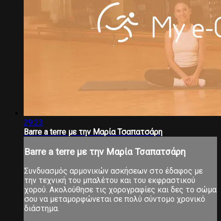
29:23
Barre a terre με την Μαρία Τσαπατσάρη
Barre a terre με την Μαρία Τσαπατσάρη
Συνδυασμός αρμονικών ασκήσεων στο έδαφος με
την τεχνική του μπαλέτου και του εκφραστικού
χορού. Ακολούθησε τις χορογραφίες και δες το σώμα
σου να μεταμορφώνεται σε πολύ σύντομο χρονικό
διάστημα.