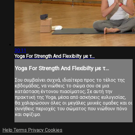
30:11
Yoga For Strength And Flexibilty με τ...
Yoga For Strength And Flexibilty με τ...
Σου συμβαίνει συχνά, ιδιαίτερα προς το τέλος της
εβδομάδας, να νιώθεις το σώμα σου σε μια
κατάσταση έντονου πιασίματος; Σε αυτή την
πρακτική της Yoga, μέσα από ασκήσεις ευλυγισίας,
θα χαλαρώσουν όλες οι μεγάλες μυικές ομαδες και οι
συνήθεις περιοχές του σώματος που νιώθουν πόνο
και σφίξιμο.
Help
Terms
Privacy
Cookies