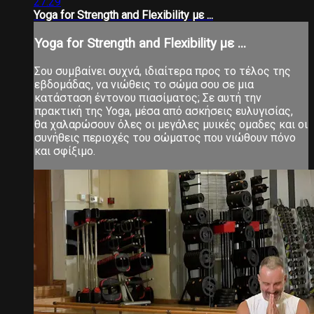
27:29
Yoga for Strength and Flexibility με ...
Yoga for Strength and Flexibility με ...
Σου συμβαίνει συχνά, ιδιαίτερα προς το τέλος της
εβδομάδας, να νιώθεις το σώμα σου σε μια
κατάσταση έντονου πιασίματος; Σε αυτή την
πρακτική της Yoga, μέσα από ασκήσεις ευλυγισίας,
θα χαλαρώσουν όλες οι μεγάλες μυικές ομαδες και οι
συνήθεις περιοχές του σώματος που νιώθουν πόνο
και σφίξιμο.