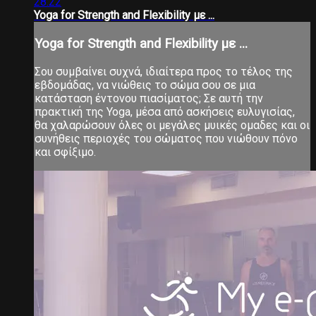
28:22
Yoga for Strength and Flexibility με ...
Yoga for Strength and Flexibility με ...
Σου συμβαίνει συχνά, ιδιαίτερα προς το τέλος της
εβδομάδας, να νιώθεις το σώμα σου σε μια
κατάσταση έντονου πιασίματος; Σε αυτή την
πρακτική της Yoga, μέσα από ασκήσεις ευλυγισίας,
θα χαλαρώσουν όλες οι μεγάλες μυικές ομαδες και οι
συνήθεις περιοχές του σώματος που νιώθουν πόνο
και σφίξιμο.