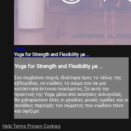
29:05
Yoga for Strength and Flexibility με ...
Yoga for Strength and Flexibility με ...
Σου συμβαίνει συχνά, ιδιαίτερα προς το τέλος της
εβδομάδας, να νιώθεις το σώμα σου σε μια
κατάσταση έντονου πιασίματος; Σε αυτή την
πρακτική της Yoga, μέσα από ασκήσεις ευλυγισίας,
θα χαλαρώσουν όλες οι μεγάλες μυικές ομαδες και οι
συνήθεις περιοχές του σώματος που νιώθουν πόνο
και σφίξιμο.
Help
Terms
Privacy
Cookies