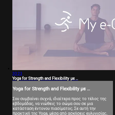
30:23
Yoga for Strength and Flexibility με ...
Yoga for Strength and Flexibility με ...
Σου συμβαίνει συχνά, ιδιαίτερα προς το τέλος της
εβδομάδας, να νιώθεις το σώμα σου σε μια
κατάσταση έντονου πιασίματος; Σε αυτή την
πρακτική της Yoga, μέσα από ασκήσεις ευλυγισίας,