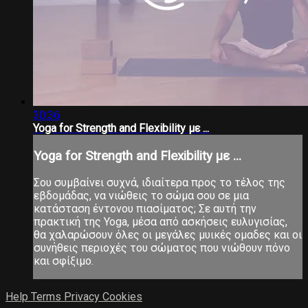
30:36
Yoga for Strength and Flexibility με ...
Yoga for Strength and Flexibility με ...
Σου συμβαίνει συχνά, ιδιαίτερα προς το τέλος της
εβδομάδας, να νιώθεις το σώμα σου σε μια
κατάσταση έντονου πιασίματος; Σε αυτή την
πρακτική της Yoga, μέσα από ασκήσεις ευλυγισίας,
θα χαλαρώσουν όλες οι μεγάλες μυικές ομαδες και οι
συνήθεις περιοχές του σώματος που νιώθουν πόνο
και σφίξιμο.
Help
Terms
Privacy
Cookies