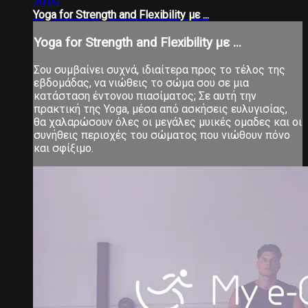
30:00
Yoga for Strength and Flexibility με ...
Yoga for Strength and Flexibility με ...
Σου συμβαίνει συχνά, ιδιαίτερα προς το τέλος της
εβδομάδας, να νιώθεις το σώμα σου σε μια
κατάσταση έντονου πιασίματος; Σε αυτή την
πρακτική της Yoga, μέσα από ασκήσεις ευλυγισίας,
θα χαλαρώσουν όλες οι μεγάλες μυικές ομαδες και οι
συνήθεις περιοχές του σώματος που νιώθουν πόνο
και σφίξιμο.