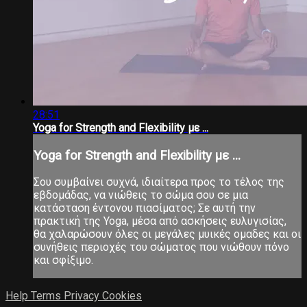
28:51
Yoga for Strength and Flexibility με ...
Yoga for Strength and Flexibility με ...
Σου συμβαίνει συχνά, ιδιαίτερα προς το τέλος της
εβδομάδας, να νιώθεις το σώμα σου σε μια
κατάσταση έντονου πιασίματος; Σε αυτή την
πρακτική της Yoga, μέσα από ασκήσεις ευλυγισίας,
θα χαλαρώσουν όλες οι μεγάλες μυικές ομαδες και οι
συνήθεις περιοχές του σώματος που νιώθουν πόνο
και σφίξιμο.
Help
Terms
Privacy
Cookies