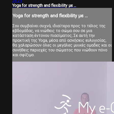
26:29
Yoga for strength and flexibility με ...
Yoga for strength and flexibility με ...
Σου συμβαίνει συχνά, ιδιαίτερα προς το τέλος της
εβδομάδας, να νιώθεις το σώμα σου σε μια
κατάσταση έντονου πιασίματος; Σε αυτή την
πρακτική της Yoga, μέσα από ασκήσεις ευλυγισίας,
θα χαλαρώσουν όλες οι μεγάλες μυικές ομαδες και οι
συνήθεις περιοχές του σώματος που νιώθουν πόνο
και σφίξιμο.