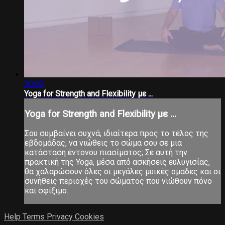
30:09
Yoga for Strength and Flexibility με ...
Yoga for Strength and Flexibility με ...
Σου συμβαίνει συχνά, ιδιαίτερα προς το τέλος της
εβδομάδας, να νιώθεις το σώμα σου σε μια
κατάσταση έντονου πιασίματος; Σε αυτή την
πρακτική της Yoga, μέσα από ασκήσεις ευλυγισίας,
θα χαλαρώσουν όλες οι μεγάλες μυικές ομαδες και οι
συνήθεις περιοχές του σώματος που νιώθουν πόνο
και σφίξιμο.
Help
Terms
Privacy
Cookies