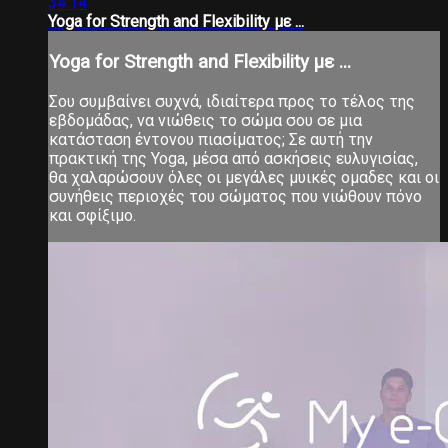
34:14
Yoga for Strength and Flexibility με ...
Yoga for Strength and Flexibility με ...
Σου συμβαίνει συχνά, ιδιαίτερα προς το τέλος της
εβδομάδας, να νιώθεις το σώμα σου σε μια
κατάσταση έντονου πιασίματος; Σε αυτή την
πρακτική της Yoga, μέσα από ασκήσεις ευλυγισίας,
θα χαλαρώσουν όλες οι μεγάλες μυικές ομαδες και οι
συνήθεις περιοχές του σώματος που νιώθουν πόνο
και σφίξιμο.