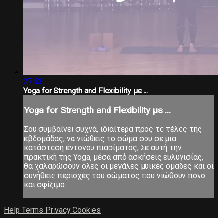
27:53
Yoga for Strength and Flexibility με ...
Yoga for Strength and Flexibility με ...
Σου συμβαίνει συχνά, ιδιαίτερα προς το τέλος της
εβδομάδας, να νιώθεις το σώμα σου σε μια
κατάσταση έντονου πιασίματος; Σε αυτή την
πρακτική της Yoga, μέσα από ασκήσεις ευλυγισίας,
θα χαλαρώσουν όλες οι μεγάλες μυικές ομαδες και οι
συνήθεις περιοχές του σώματος που νιώθουν πόνο
και σφίξιμο.
Help
Terms
Privacy
Cookies