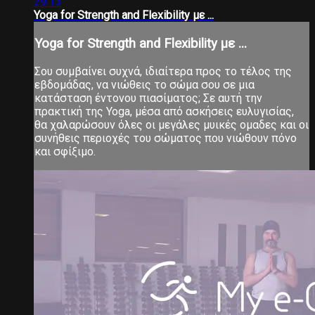
29:13
Yoga for Strength and Flexibility με ...
Yoga for Strength and Flexibility με ...
Σου συμβαίνει συχνά, ιδιαίτερα προς το τέλος της
εβδομάδας, να νιώθεις το σώμα σου σε μια
κατάσταση έντονου πιασίματος; Σε αυτή την
πρακτική της Yoga, μέσα από ασκήσεις ευλυγισίας,
θα χαλαρώσουν όλες οι μεγάλες μυικές ομαδες και οι
συνήθεις περιοχές του σώματος που νιώθουν πόνο
και σφίξιμο.