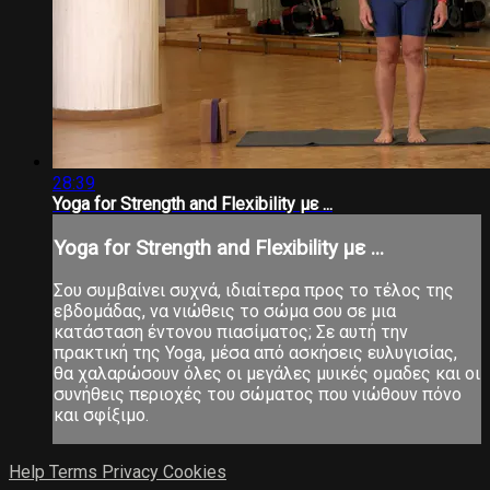
28:39
Yoga for Strength and Flexibility με ...
Yoga for Strength and Flexibility με ...
Σου συμβαίνει συχνά, ιδιαίτερα προς το τέλος της
εβδομάδας, να νιώθεις το σώμα σου σε μια
κατάσταση έντονου πιασίματος; Σε αυτή την
πρακτική της Yoga, μέσα από ασκήσεις ευλυγισίας,
θα χαλαρώσουν όλες οι μεγάλες μυικές ομαδες και οι
συνήθεις περιοχές του σώματος που νιώθουν πόνο
και σφίξιμο.
Help
Terms
Privacy
Cookies