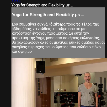
29:32
Yoga for Strength and Flexibility με ...
Yoga for Strength and Flexibility με ...
Σου συμβαίνει συχνά, ιδιαίτερα προς το τέλος της
εβδομάδας, να νιώθεις το σώμα σου σε μια
κατάσταση έντονου πιασίματος; Σε αυτή την
πρακτική της Yoga, μέσα από ασκήσεις ευλυγισίας,
θα χαλαρώσουν όλες οι μεγάλες μυικές ομαδες και οι
συνήθεις περιοχές του σώματος που νιώθουν πόνο
και σφίξιμο.