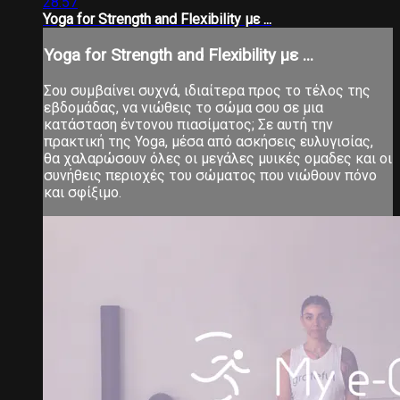
28:57
Yoga for Strength and Flexibility με ...
Yoga for Strength and Flexibility με ...
Σου συμβαίνει συχνά, ιδιαίτερα προς το τέλος της
εβδομάδας, να νιώθεις το σώμα σου σε μια
κατάσταση έντονου πιασίματος; Σε αυτή την
πρακτική της Yoga, μέσα από ασκήσεις ευλυγισίας,
θα χαλαρώσουν όλες οι μεγάλες μυικές ομαδες και οι
συνήθεις περιοχές του σώματος που νιώθουν πόνο
και σφίξιμο.