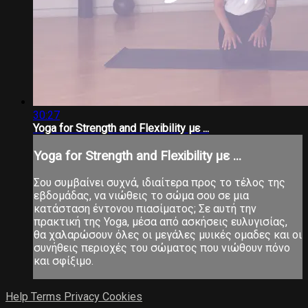
30:27
Yoga for Strength and Flexibility με ...
Yoga for Strength and Flexibility με ...
Σου συμβαίνει συχνά, ιδιαίτερα προς το τέλος της
εβδομάδας, να νιώθεις το σώμα σου σε μια
κατάσταση έντονου πιασίματος; Σε αυτή την
πρακτική της Yoga, μέσα από ασκήσεις ευλυγισίας,
θα χαλαρώσουν όλες οι μεγάλες μυικές ομαδες και οι
συνήθεις περιοχές του σώματος που νιώθουν πόνο
και σφίξιμο.
Help
Terms
Privacy
Cookies