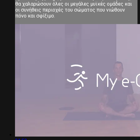
θα χαλαρώσουν όλες οι μεγάλες μυϊκές ομάδες και
οι συνήθεις περιοχές του σώματος που νιώθουν
πόνο και σφίξιμο.