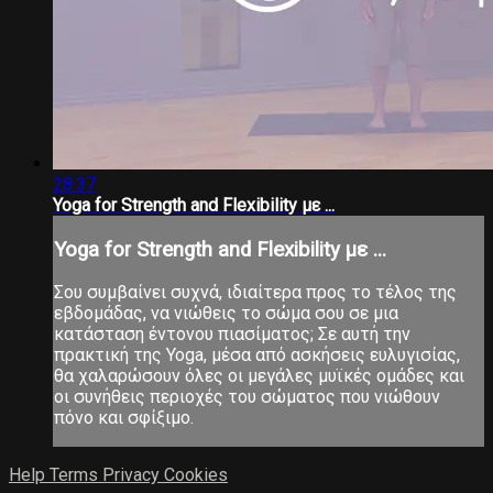
28:37
Yoga for Strength and Flexibility με ...
Yoga for Strength and Flexibility με ...
Σου συμβαίνει συχνά, ιδιαίτερα προς το τέλος της
εβδομάδας, να νιώθεις το σώμα σου σε μια
κατάσταση έντονου πιασίματος; Σε αυτή την
πρακτική της Yoga, μέσα από ασκήσεις ευλυγισίας,
θα χαλαρώσουν όλες οι μεγάλες μυϊκές ομάδες και
οι συνήθεις περιοχές του σώματος που νιώθουν
πόνο και σφίξιμο.
Help
Terms
Privacy
Cookies