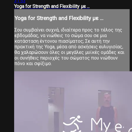
31:53
Yoga for Strength and Flexibility με ...
Yoga for Strength and Flexibility με ...
Σου συμβαίνει συχνά, ιδιαίτερα προς το τέλος της
εβδομάδας, να νιώθεις το σώμα σου σε μια
κατάσταση έντονου πιασίματος; Σε αυτή την
πρακτική της Yoga, μέσα από ασκήσεις ευλυγισίας,
θα χαλαρώσουν όλες οι μεγάλες μυϊκές ομάδες και
οι συνήθεις περιοχές του σώματος που νιώθουν
πόνο και σφίξιμο.