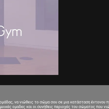
δομάδας, να νιώθεις το σώμα σου σε μια κατάσταση έντονου π
μυικές ομαδες και οι συνήθεις περιοχές του σώματος που νιώ