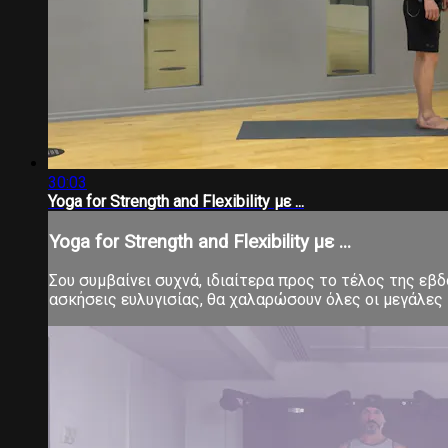
30:03
Yoga for Strength and Flexibility με ...
Yoga for Strength and Flexibility με ...
Σου συμβαίνει συχνά, ιδιαίτερα προς το τέλος της εβ
ασκήσεις ευλυγισίας, θα χαλαρώσουν όλες οι μεγάλες 