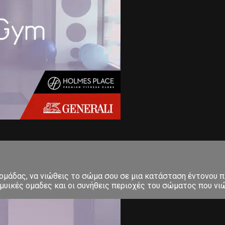
δομάδας, να νιώθεις το σώμα σου σε μια κατάσταση έντονου π
μυικές ομαδες και οι συνήθεις περιοχές του σώματος που νιώ