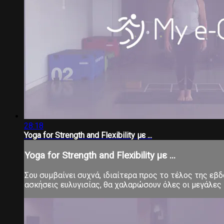
28:18
Yoga for Strength and Flexibility με ...
Yoga for Strength and Flexibility με ...
Σου συμβαίνει συχνά, ιδιαίτερα προς το τέλος της εβ
ασκήσεις ευλυγισίας, θα χαλαρώσουν όλες οι μεγάλες 