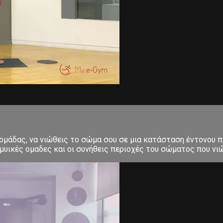
δομάδας, να νιώθεις το σώμα σου σε μια κατάσταση έντονου π
μυικές ομαδες και οι συνήθεις περιοχές του σώματος που νιώ