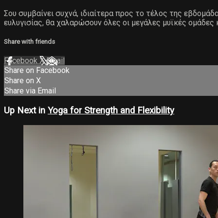
Σου συμβαίνει συχνά, ιδιαίτερα προς το τέλος της εβδομάδ
ευλυγισίας, θα χαλαρώσουν όλες οι μεγάλες μυϊκές ομάδες 
Share with friends
Facebook
X
Email
Share on Facebook
Share on X
Share via Email
Up Next in
Yoga for Strength and Flexibility