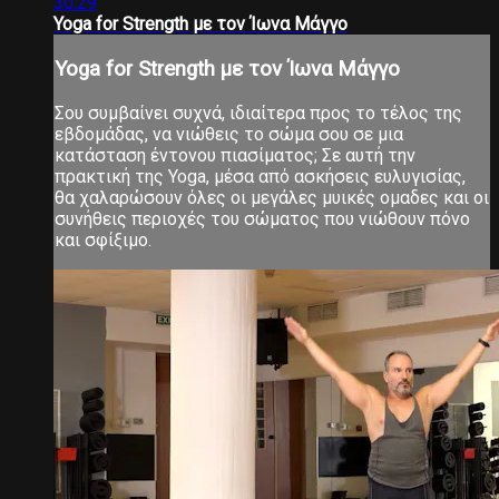
30:29
Yoga for Strength με τον Ίωνα Μάγγο
Yoga for Strength με τον Ίωνα Μάγγο
Σου συμβαίνει συχνά, ιδιαίτερα προς το τέλος της
εβδομάδας, να νιώθεις το σώμα σου σε μια
κατάσταση έντονου πιασίματος; Σε αυτή την
πρακτική της Yoga, μέσα από ασκήσεις ευλυγισίας,
θα χαλαρώσουν όλες οι μεγάλες μυικές ομαδες και οι
συνήθεις περιοχές του σώματος που νιώθουν πόνο
και σφίξιμο.