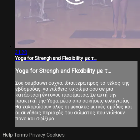
31:20
Υoga for Strengh and Flexibility με τ...
Υoga for Strengh and Flexibility με τ...
Σου συμβαίνει συχνά, ιδιαίτερα προς το τέλος της
εβδομάδας, να νιώθεις το σώμα σου σε μια
κατάσταση έντονου πιασίματος; Σε αυτή την
πρακτική της Yoga, μέσα από ασκήσεις ευλυγισίας,
θα χαλαρώσουν όλες οι μεγάλες μυϊκές ομάδες και
οι συνήθεις περιοχές του σώματος που νιώθουν
πόνο και σφίξιμο.
Help
Terms
Privacy
Cookies