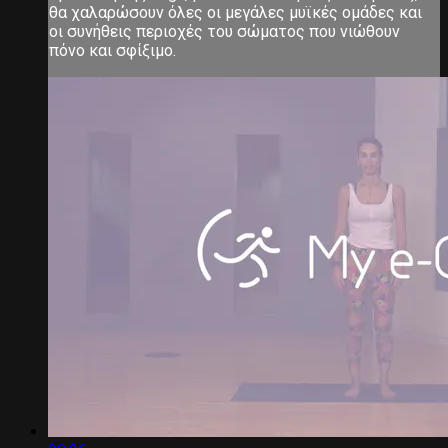
θα χαλαρώσουν όλες οι μεγάλες μυϊκές ομάδες και
οι συνήθεις περιοχές του σώματος που νιώθουν
πόνο και σφίξιμο.