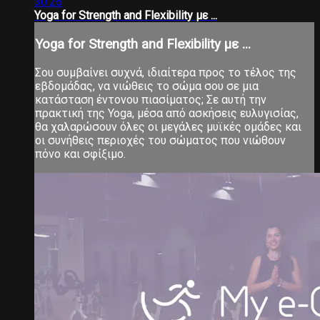
30:26
Yoga for Strength and Flexibility με ...
Yoga for Strength and Flexibility με ...
Σου συμβαίνει συχνά, ιδιαίτερα προς το τέλος της
εβδομάδας, να νιώθεις το σώμα σου σε μια
κατάσταση έντονου πιασίματος; Σε αυτή την
πρακτική της Yoga, μέσα από ασκήσεις ευλυγισίας,
θα χαλαρώσουν όλες οι μεγάλες μυϊκές ομάδες και
οι συνήθεις περιοχές του σώματος που νιώθουν
πόνο και σφίξιμο.