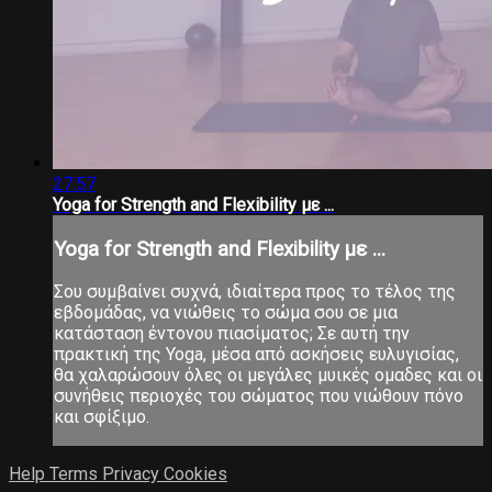
27:57
Yoga for Strength and Flexibility με ...
Yoga for Strength and Flexibility με ...
Σου συμβαίνει συχνά, ιδιαίτερα προς το τέλος της
εβδομάδας, να νιώθεις το σώμα σου σε μια
κατάσταση έντονου πιασίματος; Σε αυτή την
πρακτική της Yoga, μέσα από ασκήσεις ευλυγισίας,
θα χαλαρώσουν όλες οι μεγάλες μυικές ομαδες και οι
συνήθεις περιοχές του σώματος που νιώθουν πόνο
και σφίξιμο.
Help
Terms
Privacy
Cookies