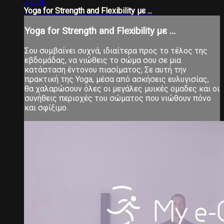
27:14
Yoga for Strength and Flexibility με ...
Yoga for Strength and Flexibility με ...
Σου συμβαίνει συχνά, ιδιαίτερα προς το τέλος της
εβδομάδας, να νιώθεις το σώμα σου σε μια
κατάσταση έντονου πιασίματος; Σε αυτή την
πρακτική της Yoga, μέσα από ασκήσεις ευλυγισίας,
θα χαλαρώσουν όλες οι μεγάλες μυικές ομαδες και οι
συνήθεις περιοχές του σώματος που νιώθουν πόνο
και σφίξιμο.