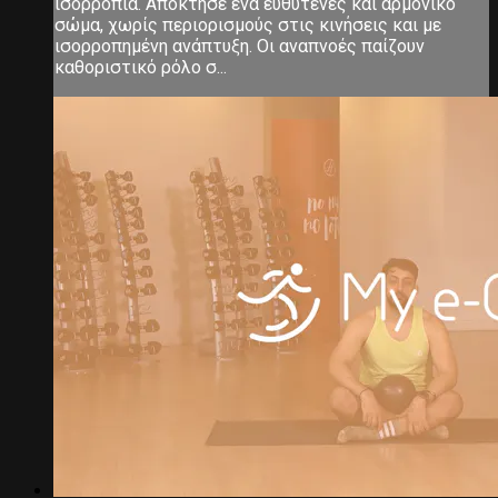
ισορροπία. Απόκτησε ένα ευθυτενές και αρμονικό
σώμα, χωρίς περιορισμούς στις κινήσεις και με
ισορροπημένη ανάπτυξη. Οι αναπνοές παίζουν
καθοριστικό ρόλο σ...