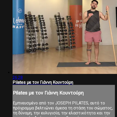
26:28
Pilates με τον Γιάννη Κουντούρη
Pilates με τον Γιάννη Κουντούρη
Εμπνευσμένο από τον JOSEPH PILATES, αυτό το
πρόγραμμα βελτιώνει άμεσα τη στάση του σώματος,
τη δύναμη, την ευλυγισία, την ελαστικότητα και την