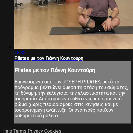
28:33
Pilates με τον Γιάννη Κουντούρη
Pilates με τον Γιάννη Κουντούρη
Εμπνευσμένο από τον JOSEPH PILATES, αυτό το
πρόγραμμα βελτιώνει άμεσα τη στάση του σώματος,
τη δύναμη, την ευλυγισία, την ελαστικότητα και την
ισορροπία. Απόκτησε ένα ευθυτενές και αρμονικό
σώμα, χωρίς περιορισμούς στις κινήσεις και με
ισορροπημένη ανάπτυξη. Οι αναπνοές παίζουν
καθοριστικό ρόλο σ...
Help
Terms
Privacy
Cookies