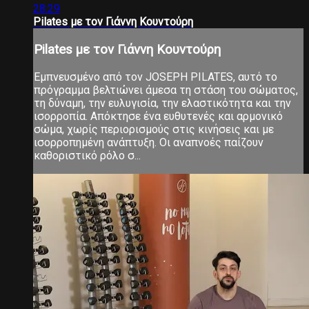
28:29
Pilates με τον Γιάννη Κουντούρη
Pilates με τον Γιάννη Κουντούρη
Εμπνευσμένο από τον JOSEPH PILATES, αυτό το
πρόγραμμα βελτιώνει άμεσα τη στάση του σώματος,
τη δύναμη, την ευλυγισία, την ελαστικότητα και την
ισορροπία. Απόκτησε ένα ευθυτενές και αρμονικό
σώμα, χωρίς περιορισμούς στις κινήσεις και με
ισορροπημένη ανάπτυξη. Οι αναπνοές παίζουν
καθοριστικό ρόλο σ...