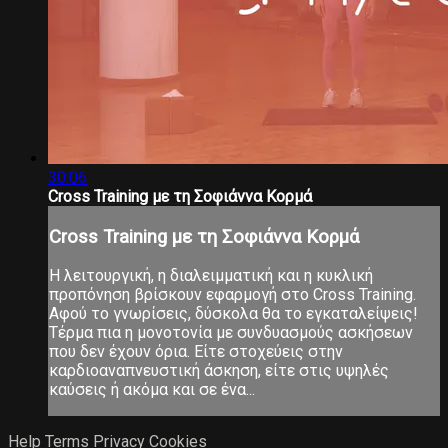
30:06
Cross Training με τη Σοφιάννα Κορμά
Cross Training με τη Σοφιάννα Κορμά
Η λειτουργική, η διαλειμματική και η κυκλική
προπόνηση βρίσκουν εφαρμογή στο Cross Training.
Αφού το γνωρίσεις, δύσκολα θα το εγκαταλείψεις!
Τέρμα πια η μονοτονία με συνδυασμούς ασκήσεων
που δεν έχουν όρια. Είτε στοχεύεις στην
καρδιοαναπνευστική άσκηση, είτε στις υψηλές
καύσεις ή ακόμα και σε ένα...
Help
Terms
Privacy
Cookies