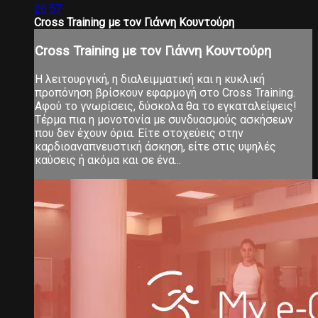
26:57
Cross Training με τον Γιάννη Κουντούρη
Cross Training με τον Γιάννη Κουντούρη
Η λειτουργική, η διαλειμματική και η κυκλική
προπόνηση βρίσκουν εφαρμογή στο Cross Training.
Αφού το γνωρίσεις, δύσκολα θα το εγκαταλείψεις!
Τέρμα πια η μονοτονία με συνδυασμούς ασκήσεων
που δεν έχουν όρια. Είτε στοχεύεις στην
καρδιοαναπνευστική άσκηση, είτε στις υψηλές
καύσεις ή ακόμα και σε ένα...