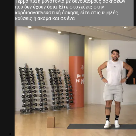
Τέρμα πια η μονοτονία με συνδυασμούς ασκήσεων
που δεν έχουν όρια. Είτε στοχεύεις στην
καρδιοαναπνευστική άσκηση, είτε στις υψηλές
καύσεις ή ακόμα και σε ένα...