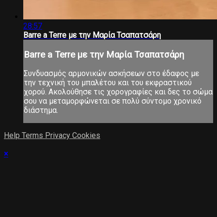
28:57
Barre a Terre με την Μαρία Τσαπατσάρη
Barre a Terre με την Μαρία Τσαπατσάρη
Συνδυασμός αρμονικών ασκήσεων στο έδαφος με
την τεχνική του μπαλέτου και του εκφραστικού
χορού. Ακολούθησε τις χορογραφίες και δες το σώμα
σου να μεταμορφώνεται σε πολύ σύντομο χρονικό
διάστημα.
Help
Terms
Privacy
Cookies
×