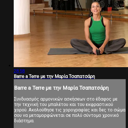
28:58
Barre a Terre με την Μαρία Τσαπατσάρη
Barre a Terre με την Μαρία Τσαπατσάρη
Συνδυασμός αρμονικών ασκήσεων στο έδαφος με
την τεχνική του μπαλέτου και του εκφραστικού
χορού. Ακολούθησε τις χορογραφίες και δες το σώμα
σου να μεταμορφώνεται σε πολύ σύντομο χρονικό
διάστημα.