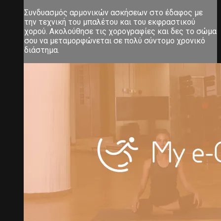
Συνδυασμός αρμονικών ασκήσεων στο έδαφος με
την τεχνική του μπαλέτου και του εκφραστικού
χορού. Ακολούθησε τις χορογραφίες και δες το σώμα
σου να μεταμορφώνεται σε πολύ σύντομο χρονικό
διάστημα.