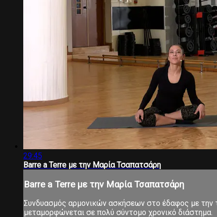
29:45
Barre a Terre με την Μαρία Τσαπατσάρη
Barre a Terre με την Μαρία Τσαπατσάρη
Συνδυασμός αρμονικών ασκήσεων στο έδαφος με την τ
μεταμορφώνεται σε πολύ σύντομο χρονικό διάστημα.