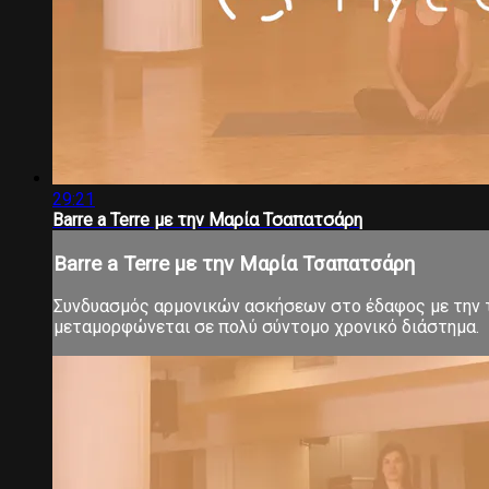
29:21
Barre a Terre με την Μαρία Τσαπατσάρη
Barre a Terre με την Μαρία Τσαπατσάρη
Συνδυασμός αρμονικών ασκήσεων στο έδαφος με την τ
μεταμορφώνεται σε πολύ σύντομο χρονικό διάστημα.