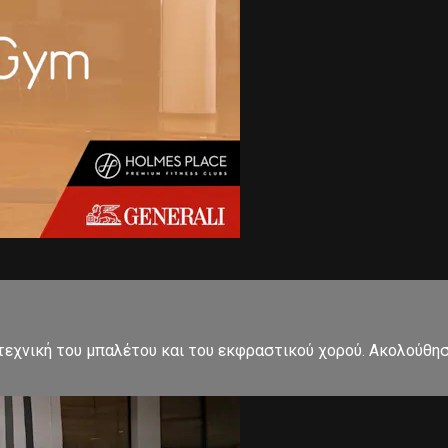
εχνική του μπαλέτου και του εκφραστικού χορού. Ακολούθησ