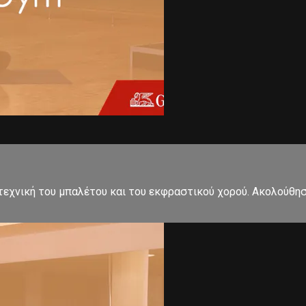
εχνική του μπαλέτου και του εκφραστικού χορού. Ακολούθησ