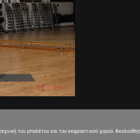
εχνική του μπαλέτου και του εκφραστικού χορού. Ακολούθησ