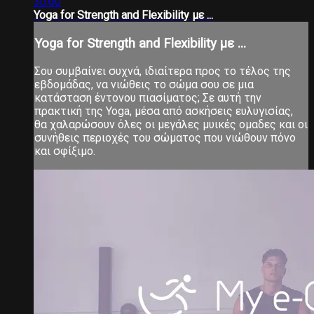
30:00
Yoga for Strength and Flexibility με ...
Yoga for Strength and Flexibility με ...
Σου συμβαίνει συχνά, ιδιαίτερα προς το τέλος της
εβδομάδας, να νιώθεις το σώμα σου σε μια
κατάσταση έντονου πιασίματος; Σε αυτή την
πρακτική της Yoga, μέσα από ασκήσεις ευλυγισίας,
θα χαλαρώσουν όλες οι μεγάλες μυικές ομαδες και οι
συνήθεις περιοχές του σώματος που νιώθουν πόνο
και σφίξιμο.