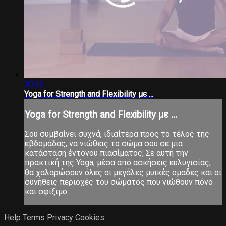
30:36
Yoga for Strength and Flexibility με ...
Yoga for Strength and Flexibility με ...
Σου συμβαίνει συχνά, ιδιαίτερα προς το τέλος της
εβδομάδας, να νιώθεις το σώμα σου σε μια
κατάσταση έντονου πιασίματος; Σε αυτή την
πρακτική της Yoga, μέσα από ασκήσεις ευλυγισίας,
θα χαλαρώσουν όλες οι μεγάλες μυικές ομαδες και οι
συνήθεις περιοχές του σώματος που νιώθουν πόνο
και σφίξιμο.
Help
Terms
Privacy
Cookies