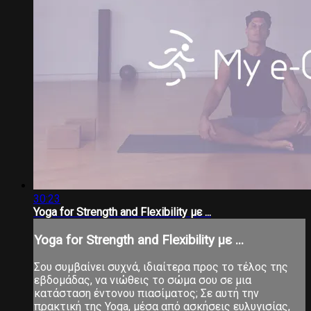
30:23
Yoga for Strength and Flexibility με ...
Yoga for Strength and Flexibility με ...
Σου συμβαίνει συχνά, ιδιαίτερα προς το τέλος της
εβδομάδας, να νιώθεις το σώμα σου σε μια
κατάσταση έντονου πιασίματος; Σε αυτή την
πρακτική της Yoga, μέσα από ασκήσεις ευλυγισίας,