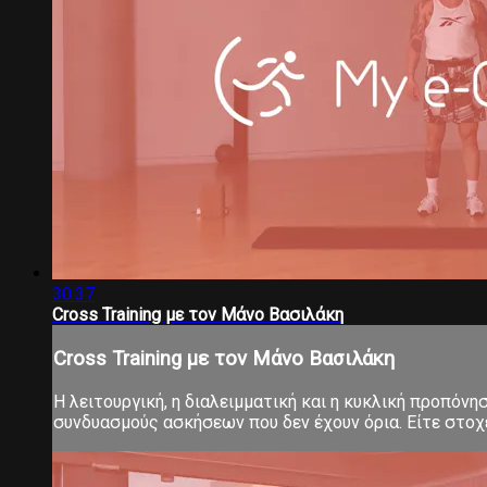
30:37
Cross Training με τον Μάνο Βασιλάκη
Cross Training με τον Μάνο Βασιλάκη
Η λειτουργική, η διαλειμματική και η κυκλική προπόνη
συνδυασμούς ασκήσεων που δεν έχουν όρια. Είτε στοχεύ