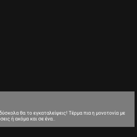
 δύσκολα θα το εγκαταλείψεις! Τέρμα πια η μονοτονία με
ις ή ακόμα και σε ένα...