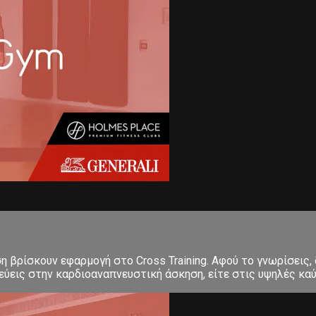
ση βρίσκουν εφαρμογή στο Cross Training. Αφού το γνωρίσεις,
εις στην καρδιοαναπνευστική άσκηση, είτε στις υψηλές καύσε