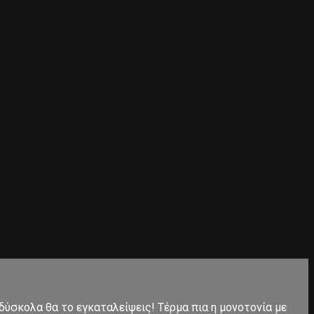
 δύσκολα θα το εγκαταλείψεις! Τέρμα πια η μονοτονία με