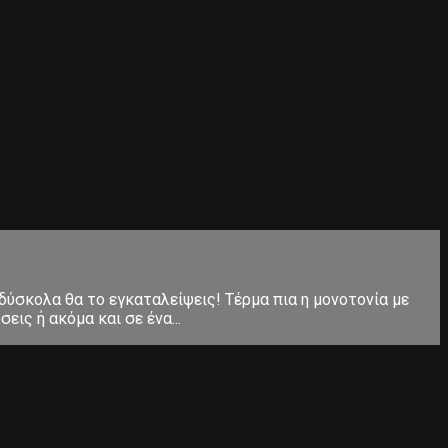
 δύσκολα θα το εγκαταλείψεις! Τέρμα πια η μονοτονία με
ις ή ακόμα και σε ένα...