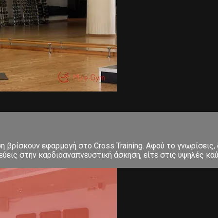
ση βρίσκουν εφαρμογή στο Cross Training. Αφού το γνωρίσεις,
εις στην καρδιοαναπνευστική άσκηση, είτε στις υψηλές καύσε