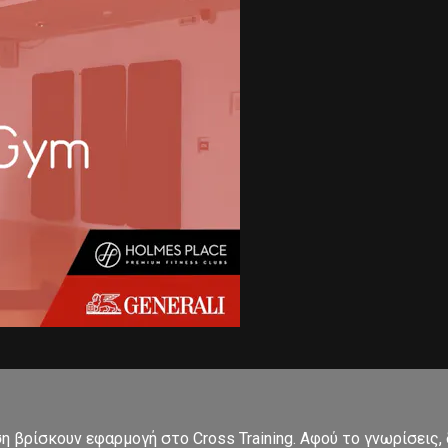
ση βρίσκουν εφαρμογή στο Cross Training. Αφού το γνωρίσεις,