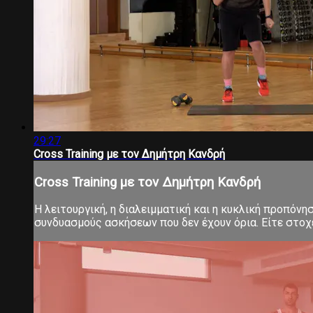
29:27
Cross Training με τον Δημήτρη Κανδρή
Cross Training με τον Δημήτρη Κανδρή
Η λειτουργική, η διαλειμματική και η κυκλική προπόνη
συνδυασμούς ασκήσεων που δεν έχουν όρια. Είτε στοχεύ