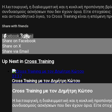
Η λειτουργική, η διαλειμματική και η κυκλική προπόνηση βρ
συνδυασμούς ασκήσεων που δεν έχουν όρια. Είτε στοχεύεις
και αντιαισθητικό όγκο, το Cross Training είναι η επόμενη π
Share with friends
Facebook
X
Email
Share on Facebook
Share on X
Share via Email
Up Next in
Cross Training
33:37
Cross Training με τον Δημήτρη Κώτσο
Cross Training με τον Δημήτρη Κώτσο
Η λειτουργική, η διαλειμματική και η κυκλική προπόνη
συνδυασμούς ασκήσεων που δεν έχουν όρια. Είτε στοχεύ