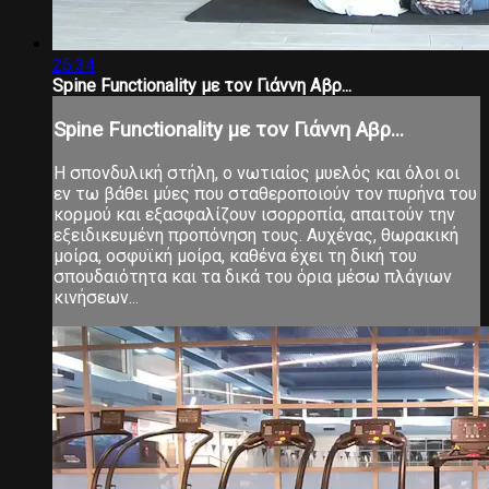
25:34
Spine Functionality με τον Γιάννη Αβρ...
Spine Functionality με τον Γιάννη Αβρ...
Η σπονδυλική στήλη, ο νωτιαίος μυελός και όλοι οι
εν τω βάθει μύες που σταθεροποιούν τον πυρήνα του
κορμού και εξασφαλίζουν ισορροπία, απαιτούν την
εξειδικευμένη προπόνηση τους. Αυχένας, θωρακική
μοίρα, οσφυϊκή μοίρα, καθένα έχει τη δική του
σπουδαιότητα και τα δικά του όρια μέσω πλάγιων
κινήσεων...