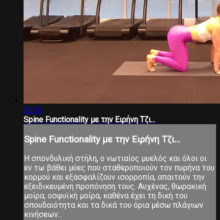
32:03
Spine Functionality με την Ειρήνη Τζι...
Spine Functionality με την Ειρήνη Τζι...
Η σπονδυλική στήλη, ο νωτιαίος μυελός και όλοι οι
εν τω βάθει μύες που σταθεροποιούν τον πυρήνα του
κορμού και εξασφαλίζουν ισορροπία, απαιτούν την
εξειδικευμένη προπόνηση τους. Αυχένας, θωρακική
μοίρα, οσφυϊκή μοίρα, καθένα έχει τη δική του
σπουδαιότητα και τα δικά του όρια μέσω πλάγιων
κινήσεων...