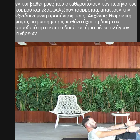
εν τω βάθει μύες που σταθεροποιούν τον πυρήνα του
κορμού και εξασφαλίζουν ισορροπία, απαιτούν την
εξειδικευμένη προπόνηση τους. Αυχένας, θωρακική
μοίρα, οσφυϊκή μοίρα, καθένα έχει τη δική του
σπουδαιότητα και τα δικά του όρια μέσω πλάγιων
κινήσεων...