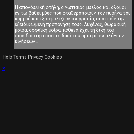
Η σπονδυλική στήλη, ο νωτιαίος μυελός και όλοι οι
εν τω βάθει μύες που σταθεροποιούν τον πυρήνα του
κορμού και εξασφαλίζουν ισορροπία, απαιτούν την
εξειδικευμένη προπόνηση τους. Αυχένας, θωρακική
μοίρα, οσφυϊκή μοίρα, καθένα έχει τη δική του
σπουδαιότητα και τα δικά του όρια μέσω πλάγιων
κινήσεων...
Help
Terms
Privacy
Cookies
×