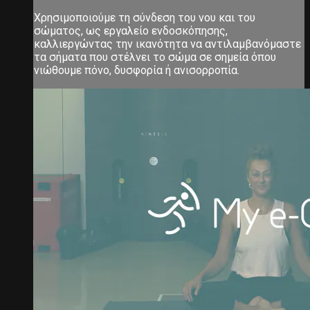
Χρησιμοποιούμε τη σύνδεση του νου και του
σώματος, ως εργαλείο ενδοσκόπησης,
καλλιεργώντας την ικανότητα να αντιλαμβανόμαστε
τα σήματα που στέλνει το σώμα σε σημεία όπου
νιώθουμε πόνο, δυσφορία ή ανισορροπία.