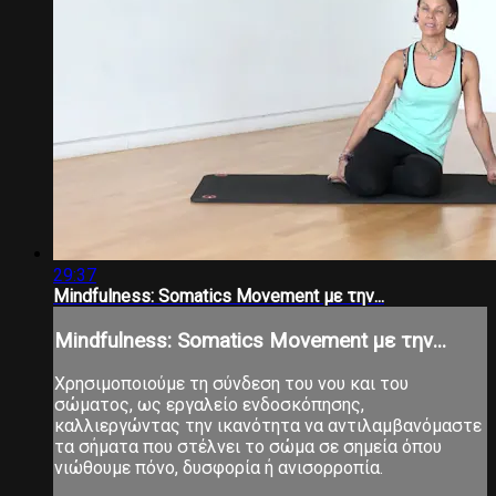
29:37
Mindfulness: Somatics Movement με την...
Mindfulness: Somatics Movement με την...
Χρησιμοποιούμε τη σύνδεση του νου και του
σώματος, ως εργαλείο ενδοσκόπησης,
καλλιεργώντας την ικανότητα να αντιλαμβανόμαστε
τα σήματα που στέλνει το σώμα σε σημεία όπου
νιώθουμε πόνο, δυσφορία ή ανισορροπία.