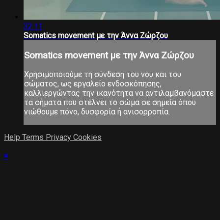
32:11
Somatics movement με την Άννα Ζώρζου
Somatics movement με την Άννα Ζώρζου
Χρησιμοποιούμε τη σύνδεση του νου και του
σώματος, ως εργαλείο ενδοσκόπησης,
καλλιεργώντας την ικανότητα να αντιλαμβανόμαστε
τα σήματα που στέλνει το σώμα σε σημεία όπου
νιώθουμε πόνο, δυσφορία ή ανισορροπία.
Help
Terms
Privacy
Cookies
×