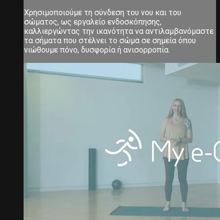
Χρησιμοποιούμε τη σύνδεση του νου και του
σώματος, ως εργαλείο ενδοσκόπησης,
καλλιεργώντας την ικανότητα να αντιλαμβανόμαστε
τα σήματα που στέλνει το σώμα σε σημεία όπου
νιώθουμε πόνο, δυσφορία ή ανισορροπία.