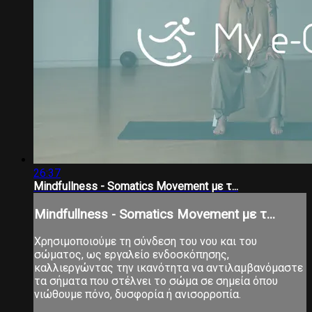
26:37
Mindfullness - Somatics Movement με τ...
Mindfullness - Somatics Movement με τ...
Χρησιμοποιούμε τη σύνδεση του νου και του
σώματος, ως εργαλείο ενδοσκόπησης,
καλλιεργώντας την ικανότητα να αντιλαμβανόμαστε
τα σήματα που στέλνει το σώμα σε σημεία όπου
νιώθουμε πόνο, δυσφορία ή ανισορροπία.