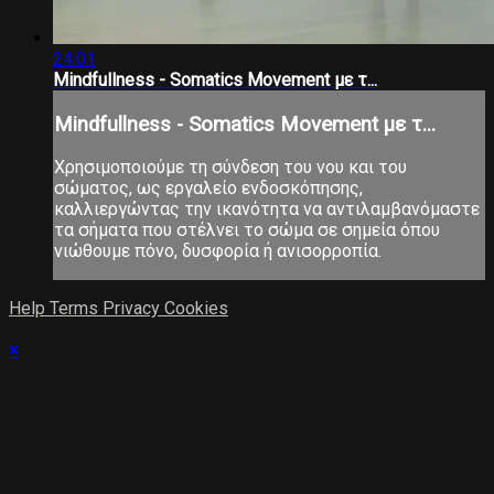
24:01
Mindfullness - Somatics Movement με τ...
Mindfullness - Somatics Movement με τ...
Χρησιμοποιούμε τη σύνδεση του νου και του
σώματος, ως εργαλείο ενδοσκόπησης,
καλλιεργώντας την ικανότητα να αντιλαμβανόμαστε
τα σήματα που στέλνει το σώμα σε σημεία όπου
νιώθουμε πόνο, δυσφορία ή ανισορροπία.
Help
Terms
Privacy
Cookies
×