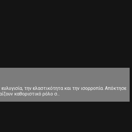
ευλυγισία, την ελαστικότητα και την ισορροπία. Απόκτησε
ίζουν καθοριστικό ρόλο σ...