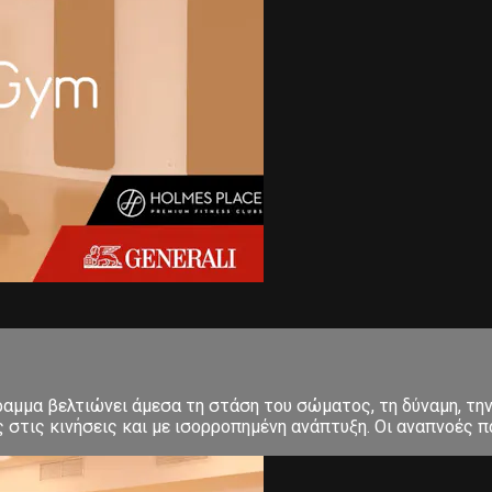
μμα βελτιώνει άμεσα τη στάση του σώματος, τη δύναμη, την 
στις κινήσεις και με ισορροπημένη ανάπτυξη. Οι αναπνοές πα