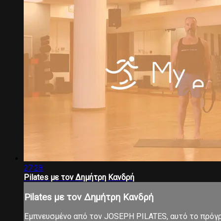
27:28
Pilates με τον Δημήτρη Κανδρή
Pilates με τον Δημήτρη Κανδρή
Εμπνευσμένο από τον JOSEPH PILATES, αυτό το πρόγρα