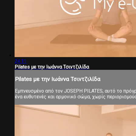
24:11
Pilates με την Ιωάννα Τσιντζιλίδα
Pilates με την Ιωάννα Τσιντζιλίδα
Εμπνευσμένο από τον JOSEPH PILATES, αυτό το πρόγρα
ένα ευθυτενές και αρμονικό σώμα, χωρίς περιορισμούς 