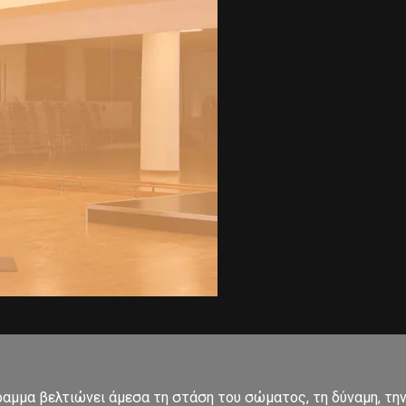
μμα βελτιώνει άμεσα τη στάση του σώματος, τη δύναμη, την 