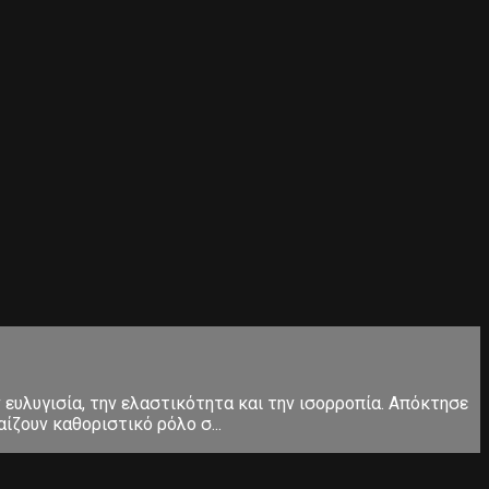
ευλυγισία, την ελαστικότητα και την ισορροπία. Απόκτησε
ίζουν καθοριστικό ρόλο σ...