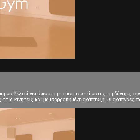
μμα βελτιώνει άμεσα τη στάση του σώματος, τη δύναμη, την 
στις κινήσεις και με ισορροπημένη ανάπτυξη. Οι αναπνοές πα