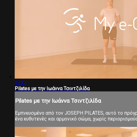
30:21
Pilates με την Ιωάννα Τσιντζιλίδα
Pilates με την Ιωάννα Τσιντζιλίδα
Εμπνευσμένο από τον JOSEPH PILATES, αυτό το πρόγρα
ένα ευθυτενές και αρμονικό σώμα, χωρίς περιορισμούς 