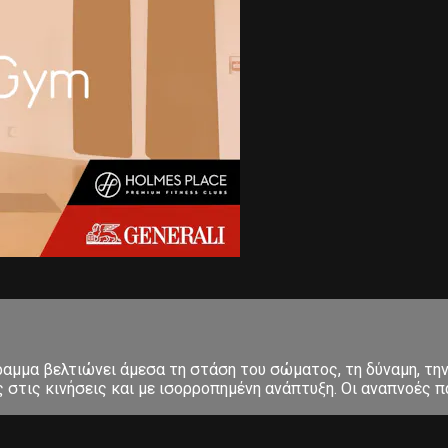
μμα βελτιώνει άμεσα τη στάση του σώματος, τη δύναμη, την 
στις κινήσεις και με ισορροπημένη ανάπτυξη. Οι αναπνοές πα