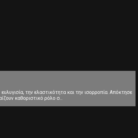
ευλυγισία, την ελαστικότητα και την ισορροπία. Απόκτησε
ίζουν καθοριστικό ρόλο σ...