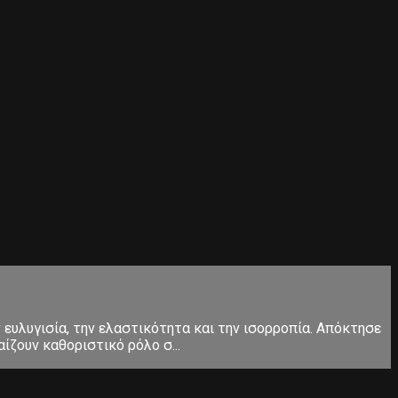
ευλυγισία, την ελαστικότητα και την ισορροπία. Απόκτησε
ίζουν καθοριστικό ρόλο σ...