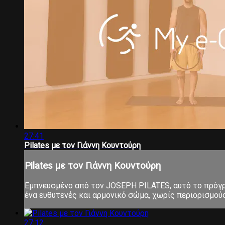
27:41
Pilates με τον Γιάννη Κουντούρη
Pilates με τον Γιάννη Κουντούρη
Εμπνευσμένο από τον JOSEPH PILATES, αυτό το πρόγρα
ένα ευθυτενές και αρμονικό σώμα, χωρίς περιορισμούς 
27:12