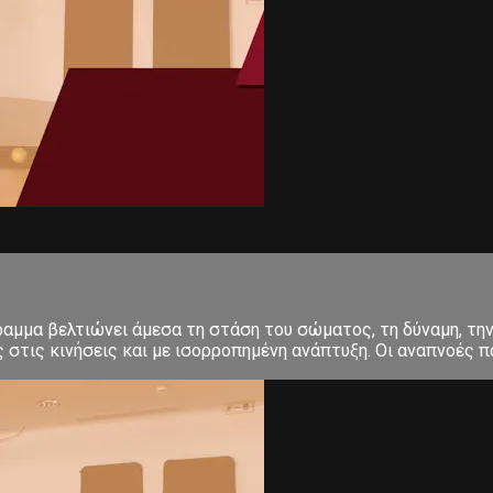
μμα βελτιώνει άμεσα τη στάση του σώματος, τη δύναμη, την 
στις κινήσεις και με ισορροπημένη ανάπτυξη. Οι αναπνοές πα