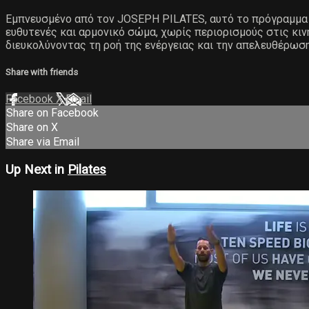
Εμπνευσμένο από τον JOSEPH PILATES, αυτό το πρόγραμμα β
ευθυτενές και αρμονικό σώμα, χωρίς περιορισμούς στις κινή
διευκολύνοντας τη ροή της ενέργειας και την απελευθέρωση
Share with friends
Facebook
X
Email
Share on Facebook
Share on X
Share via Email
Up Next in
Pilates