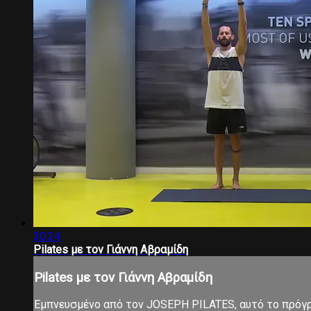
30:24
Pilates με τον Γιάννη Αβραμίδη
Pilates με τον Γιάννη Αβραμίδη
Εμπνευσμένο από τον JOSEPH PILATES, αυτό το πρόγρα