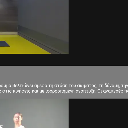
μμα βελτιώνει άμεσα τη στάση του σώματος, τη δύναμη, την 
στις κινήσεις και με ισορροπημένη ανάπτυξη. Οι αναπνοές πα