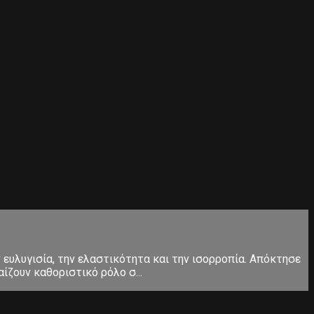
ευλυγισία, την ελαστικότητα και την ισορροπία. Απόκτησε
ίζουν καθοριστικό ρόλο σ...