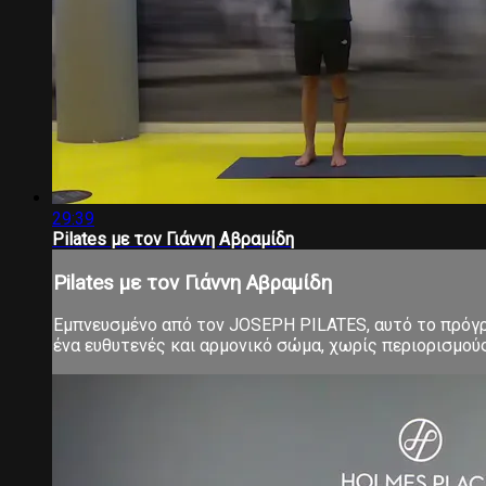
29:39
Pilates με τον Γιάννη Αβραμίδη
Pilates με τον Γιάννη Αβραμίδη
Εμπνευσμένο από τον JOSEPH PILATES, αυτό το πρόγρα
ένα ευθυτενές και αρμονικό σώμα, χωρίς περιορισμούς 