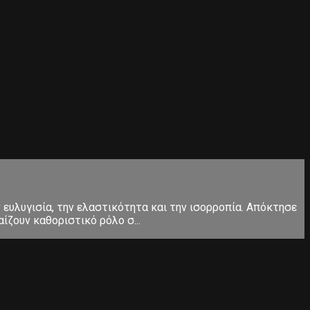
ευλυγισία, την ελαστικότητα και την ισορροπία. Απόκτησε
ίζουν καθοριστικό ρόλο σ...