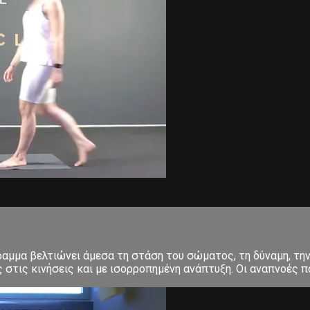
μμα βελτιώνει άμεσα τη στάση του σώματος, τη δύναμη, την 
στις κινήσεις και με ισορροπημένη ανάπτυξη. Οι αναπνοές πα