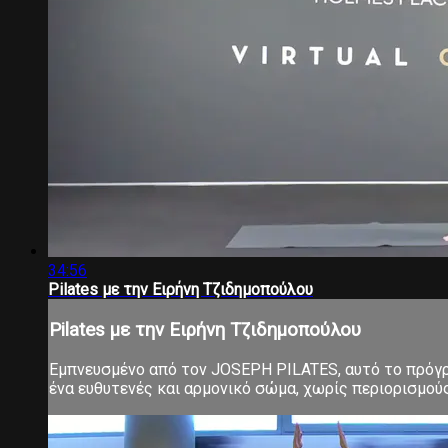
34:56
Pilates με την Ειρήνη Τζιδημοπούλου
Pilates με την Ειρήνη Τζιδημοπούλου
Εμπνευσμένο από τον JOSEPH PILATES, αυτό το πρόγρα
ένα ευθυτενές και αρμονικό σώμα, χωρίς περιορισμούς 