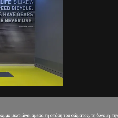
μμα βελτιώνει άμεσα τη στάση του σώματος, τη δύναμη, την 