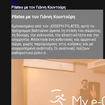
28:17
Pilates με τον Γιάννη Κουντούρη
Pilates με τον Γιάννη Κουντούρη
Εμπνευσμένο από τον JOSEPH PILATES, αυτό το
πρόγραμμα βελτιώνει άμεσα τη στάση του σώματος,
τη δύναμη, την ευλυγισία, την ελαστικότητα και την
ισορροπία. Απόκτησε ένα ευθυτενές και αρμονικό
σώμα, χωρίς περιορισμούς στις κινήσεις και με
ισορροπημένη ανάπτυξη. Οι αναπνοές παίζουν
καθοριστικό ρόλο σ...