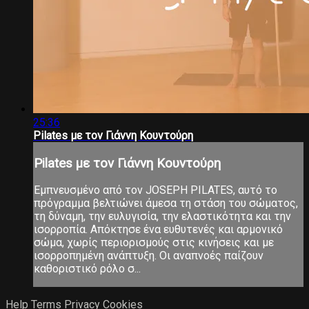
25:36
Pilates με τον Γιάννη Κουντούρη
Pilates με τον Γιάννη Κουντούρη
Εμπνευσμένο από τον JOSEPH PILATES, αυτό το
πρόγραμμα βελτιώνει άμεσα τη στάση του σώματος,
τη δύναμη, την ευλυγισία, την ελαστικότητα και την
ισορροπία. Απόκτησε ένα ευθυτενές και αρμονικό
σώμα, χωρίς περιορισμούς στις κινήσεις και με
ισορροπημένη ανάπτυξη. Οι αναπνοές παίζουν
καθοριστικό ρόλο σ...
Help
Terms
Privacy
Cookies