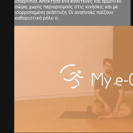
ισορροπία. Απόκτησε ένα ευθυτενές και αρμονικό
σώμα, χωρίς περιορισμούς στις κινήσεις και με
ισορροπημένη ανάπτυξη. Οι αναπνοές παίζουν
καθοριστικό ρόλο σ...